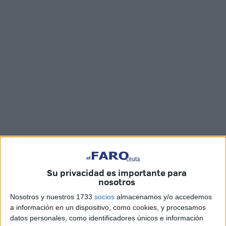
Imágenes: Marina Risco
Su privacidad es importante para
nosotros
En la jornada de este martes comenzó una nueva
Nosotros y nuestros 1733
socios
almacenamos y/o accedemos
donación de sangre
dirigida por el Centro de Transfusión,
a información en un dispositivo, como cookies, y procesamos
Tejidos y Células de Cádiz. Ceuta siempre es una ciudad
datos personales, como identificadores únicos e información