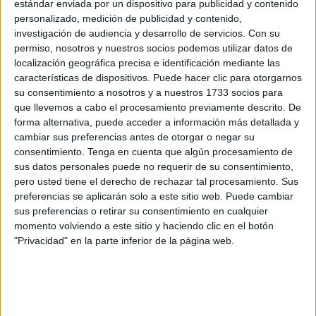
que cumple y registra niveles muy altos, pero eso no evita
estándar enviada por un dispositivo para publicidad y contenido
personalizado, medición de publicidad y contenido,
que la falta de reserva esté aún en niveles muy bajos.
investigación de audiencia y desarrollo de servicios.
Con su
permiso, nosotros y nuestros socios podemos utilizar datos de
Además, para las personas que no puedan asistir a lo
localización geográfica precisa e identificación mediante las
largo de esta tarde, podrán hacerlo este miércoles en
características de dispositivos. Puede hacer clic para otorgarnos
horario de 9:30 a 13:30 horas en los bajos del Teatro
su consentimiento a nosotros y a nuestros 1733 socios para
Auditorio del
Revellín
.
que llevemos a cabo el procesamiento previamente descrito. De
forma alternativa, puede acceder a información más detallada y
cambiar sus preferencias antes de otorgar o negar su
consentimiento.
Tenga en cuenta que algún procesamiento de
sus datos personales puede no requerir de su consentimiento,
pero usted tiene el derecho de rechazar tal procesamiento. Sus
preferencias se aplicarán solo a este sitio web. Puede cambiar
sus preferencias o retirar su consentimiento en cualquier
momento volviendo a este sitio y haciendo clic en el botón
"Privacidad" en la parte inferior de la página web.