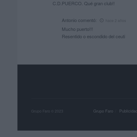
C.D.PUERCO. Qué gran club!!
Antonio
comentó:
hace 2 años
Mucho puerto!!!
Resentido o escondido del ceuti
Grupo Faro
Publicida
Grupo Faro © 2023