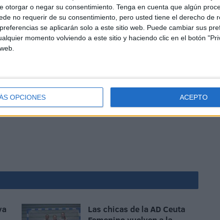
e otorgar o negar su consentimiento.
Tenga en cuenta que algún proc
de no requerir de su consentimiento, pero usted tiene el derecho de r
referencias se aplicarán solo a este sitio web. Puede cambiar sus pref
alquier momento volviendo a este sitio y haciendo clic en el botón "Pri
 web.
spués de ir 2-0 perdiendo. Los autores de los tantos
ecta final de partido, el Marqués de Nervión metió el 3-2
ÁS OPCIONES
ACEPTO
a los caballas en la novena posición del grupo 5 de
va
Las chicas de la AD Ceuta
Femenino vuelven a la