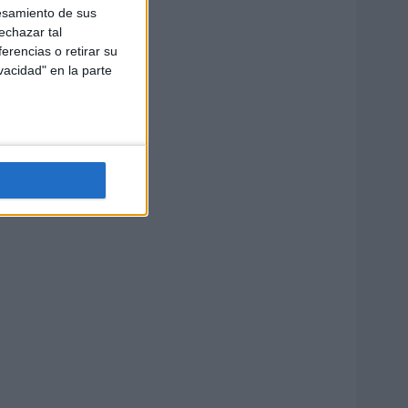
esamiento de sus
echazar tal
erencias o retirar su
vacidad" en la parte