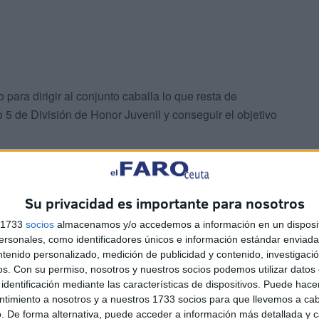
 para dirigir al conjunto caballa lo que resta de
 5 de División de Honor Juvenil y conseguir el objetivo
Su privacidad es importante para nosotros
s 1733
socios
almacenamos y/o accedemos a información en un disposit
sonales, como identificadores únicos e información estándar enviada 
ntenido personalizado, medición de publicidad y contenido, investigaci
os.
Con su permiso, nosotros y nuestros socios podemos utilizar datos 
identificación mediante las características de dispositivos. Puede hacer
as sevillanas a disputar este encuentro cayeron contra el
ntimiento a nosotros y a nuestros 1733 socios para que llevemos a ca
. De forma alternativa, puede acceder a información más detallada y 