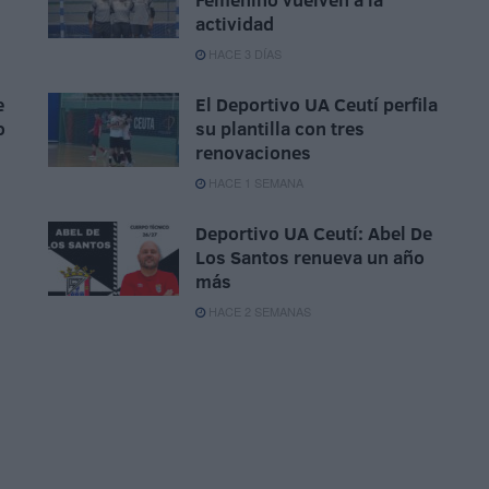
actividad
HACE 3 DÍAS
e
El Deportivo UA Ceutí perfila
o
su plantilla con tres
renovaciones
HACE 1 SEMANA
Deportivo UA Ceutí: Abel De
Los Santos renueva un año
más
HACE 2 SEMANAS