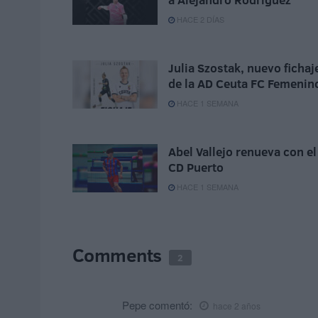
HACE 2 DÍAS
Julia Szostak, nuevo fichaj
de la AD Ceuta FC Femenin
HACE 1 SEMANA
Abel Vallejo renueva con el
CD Puerto
HACE 1 SEMANA
Comments
2
Pepe
comentó:
hace 2 años