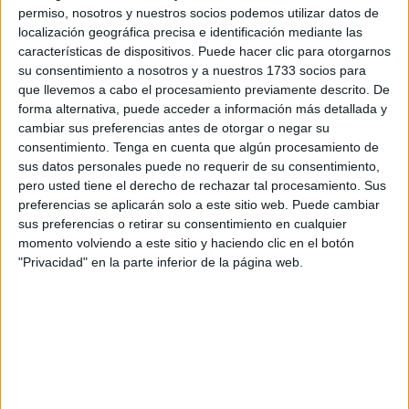
Nadie debería cuestionar los protocolos de seguridad que
permiso, nosotros y nuestros socios podemos utilizar datos de
se despliegan en estos casos, aunque nos parezcan
localización geográfica precisa e identificación mediante las
estrictos, incómodos y largos en el tiempo.
características de dispositivos. Puede hacer clic para otorgarnos
su consentimiento a nosotros y a nuestros 1733 socios para
La rabia solo se da esporádicamente en las Ciudades
que llevemos a cabo el procesamiento previamente descrito. De
Autónomas de Ceuta y Melilla, debido a su proximidad con
forma alternativa, puede acceder a información más detallada y
cambiar sus preferencias antes de otorgar o negar su
Marruecos.
consentimiento.
Tenga en cuenta que algún procesamiento de
sus datos personales puede no requerir de su consentimiento,
El tráfico de personas y animales y la cercanía geográfica
pero usted tiene el derecho de rechazar tal procesamiento. Sus
con países en los que la rabia es endémica hacen posible
preferencias se aplicarán solo a este sitio web. Puede cambiar
la reintroducción de la enfermedad.
sus preferencias o retirar su consentimiento en cualquier
momento volviendo a este sitio y haciendo clic en el botón
Esperaremos el dictamen de los técnicos para complir las
"Privacidad" en la parte inferior de la página web.
normas y cambiar los hábitos cilotidianos.
En una ciudad donde la mayoría de las situaciones se
alejan de la mano de Dios es de extrañar la diligencia
mostrada en este asunto: clausura de instalaciones,
vacunas en regla, prohibición de llevar sueltos a los perros