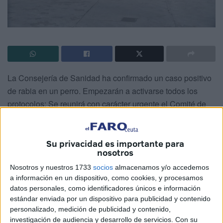
La Consejería de Sanidad ha confirmado un caso positivo
de rabia en un perro. Empezarán a activarse todos los
protocolos: Se reunirá con carácter urgente el Comité de
Lucha Antirrábica para establecer las medidas previstas
en el Plan de Contingencia para el control de la rabia en
animales domésticos en España.
Su privacidad es importante para
nosotros
Se baraja que la procedencia del perro sea de Marruecos
Nosotros y nuestros 1733
socios
almacenamos y/o accedemos
aunque es una hipótesis difícil de demostrar ya que el can
a información en un dispositivo, como cookies, y procesamos
carecía de chip y de toda identificación que podría dar una
datos personales, como identificadores únicos e información
estándar enviada por un dispositivo para publicidad y contenido
pista al respecto.
personalizado, medición de publicidad y contenido,
investigación de audiencia y desarrollo de servicios.
Con su