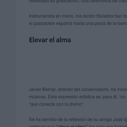
celebrado su graduación, una ceremonia de cla
Instrumentos en mano, los recién titulados han t
el pasodoble español hasta una pieza de la ban
Elevar el alma
Javier Bernal, director del conservatorio, ha inic
músicos. Esta expresión artística es, para él, “un
“que conecta con lo divino”.
Se ha servido de la reflexión de su amigo José Ig
vehículo que
“eleva el alma”
tan solo con hacerl