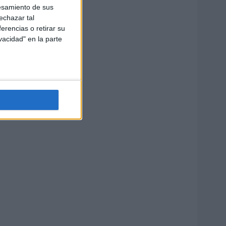
esamiento de sus
echazar tal
erencias o retirar su
vacidad" en la parte