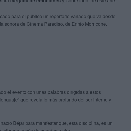
usura
cargada de emociones
y, sobre todo, de este arte.
ocado para el público un repertorio variado que va desde
da sonora de Cinema Paradiso, de Ennio Morricone.
iado el evento con unas palabras dirigidas a estos
 lenguaje” que revela lo más profundo del ser interno y
nacio Béjar para manifestar que, esta disciplina, es un
a vibrar a través de cuerdas o aire.