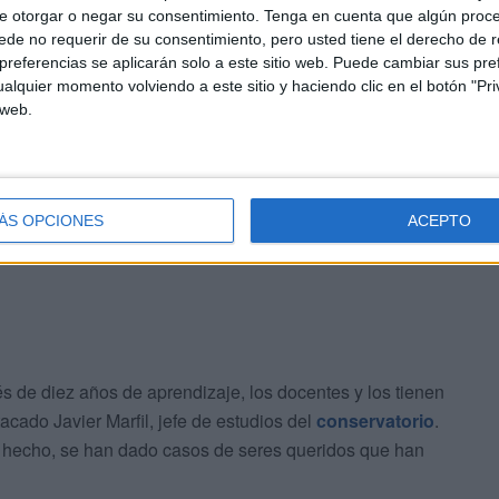
e otorgar o negar su consentimiento.
Tenga en cuenta que algún proc
 actuación en la que han estado
en solitario, por parejas
de no requerir de su consentimiento, pero usted tiene el derecho de r
mpartida con otros compañeros y con profesores del
referencias se aplicarán solo a este sitio web. Puede cambiar sus pref
alquier momento volviendo a este sitio y haciendo clic en el botón "Pri
 web.
 por otros sonidos más serenos o rítmicos en función de
stos. Los asistentes han recibido de buen grado todo el
o del calor del verano.
ÁS OPCIONES
ACEPTO
és de diez años de aprendizaje, los docentes y los tienen
tacado Javier Marfil, jefe de estudios del
conservatorio
.
De hecho, se han dado casos de seres queridos que han