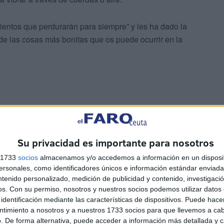
entos que perdurarán para siempre” y les ha dado la
de las cosas más bonitas que os puede ocurrir en la
o tiempo impartiendo clase y han pasado muchos por mi
Su privacidad es importante para nosotros
e un gran amor por la música inculcado por unos padres
s 1733
socios
almacenamos y/o accedemos a información en un disposit
sonales, como identificadores únicos e información estándar enviada 
ntenido personalizado, medición de publicidad y contenido, investigaci
os.
Con su permiso, nosotros y nuestros socios podemos utilizar datos 
identificación mediante las características de dispositivos. Puede hacer
ntimiento a nosotros y a nuestros 1733 socios para que llevemos a ca
lina, Rafael Esquivel, Luis e Idelfonso se han
. De forma alternativa, puede acceder a información más detallada y 