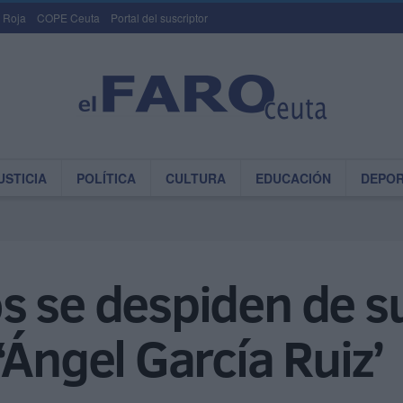
 Roja
COPE Ceuta
Portal del suscriptor
USTICIA
POLÍTICA
CULTURA
EDUCACIÓN
DEPO
 se despiden de su 
‘Ángel García Ruiz’