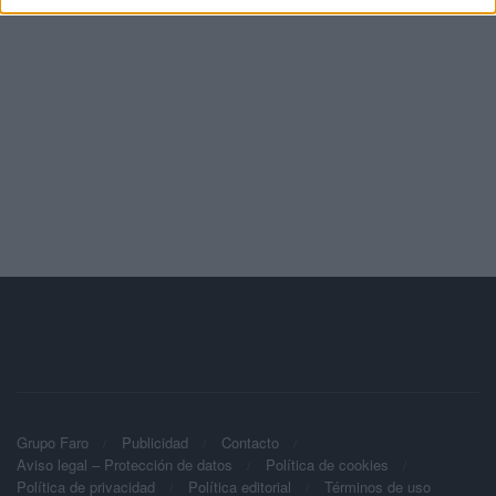
Grupo Faro
Publicidad
Contacto
Aviso legal – Protección de datos
Política de cookies
Política de privacidad
Política editorial
Términos de uso