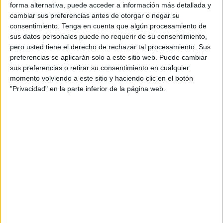
trabajan sobre el terreno y que vinculan directamente con
forma alternativa, puede acceder a información más detallada y
la intención de provocar que los asentamientos no sean
cambiar sus preferencias antes de otorgar o negar su
consentimiento.
Tenga en cuenta que algún procesamiento de
tales, evitando así incursiones en el vallado.
sus datos personales puede no requerir de su consentimiento,
“Por todos los puntos de tránsito hay
pero usted tiene el derecho de rechazar tal procesamiento. Sus
preferencias se aplicarán solo a este sitio web. Puede cambiar
bloqueos”, explican. Es como si fuera “una
sus preferencias o retirar su consentimiento en cualquier
guerra contra los inmigrantes”. “Hay miles
momento volviendo a este sitio y haciendo clic en el botón
hacinados por las diferentes zonas de
"Privacidad" en la parte inferior de la página web.
Tánger, escapan y vuelven. Los que son
detenidos son deportados al Sur, ahora en
Casablanca o Fez, en condiciones
infrahumanas”.
Estos días se efectuaron repartos de alimentos y enseres a
los habitantes de los campamentos próximos a Tánger, los
mismos que ahora, en parte, han quedado calcinados.
Activistas de Alarm Phone, como Reduan MJ, estuvieron
repartiendo ayuda humanitaria a hombres, en su mayoría,