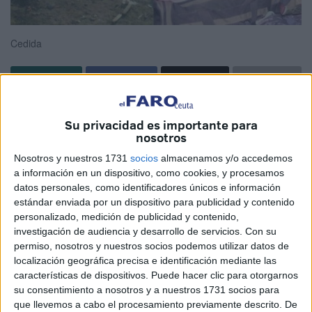
Cedida
[et_pb_section bb_built="1"][et_pb_row][et_pb_column
Su privacidad es importante para
type="4_4"][et_pb_text _builder_version="3.0.64"
nosotros
background_layout="light" text_orientation="left"
Nosotros y nuestros 1731
socios
almacenamos y/o accedemos
border_style="solid"]
a información en un dispositivo, como cookies, y procesamos
datos personales, como identificadores únicos e información
Denunciado por los activistas que
estándar enviada por un dispositivo para publicidad y contenido
personalizado, medición de publicidad y contenido,
trabajan en los montes
investigación de audiencia y desarrollo de servicios.
Con su
permiso, nosotros y nuestros socios podemos utilizar datos de
En
Marruecos
se ha producido en las últimas horas la
localización geográfica precisa e identificación mediante las
características de dispositivos. Puede hacer clic para otorgarnos
quema de campamentos ocupados por inmigrantes en los
su consentimiento a nosotros y a nuestros 1731 socios para
montes, algo que han denunciado los activistas que
que llevemos a cabo el procesamiento previamente descrito. De