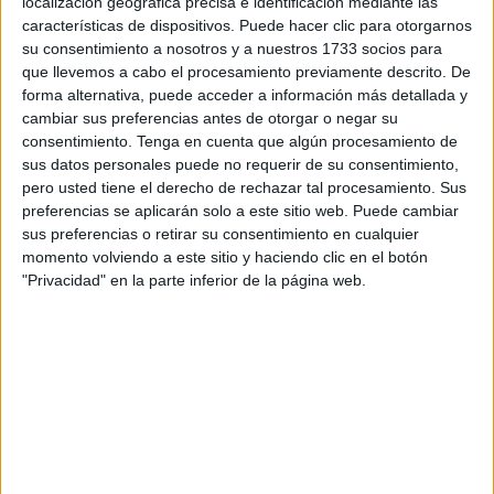
Otras compañeras se encuentran actualmente con
localización geográfica precisa e identificación mediante las
características de dispositivos. Puede hacer clic para otorgarnos
la totalidad pendiente, es decir, 500 horas
su consentimiento a nosotros y a nuestros 1733 socios para
completas de FEOE.
que llevemos a cabo el procesamiento previamente descrito. De
forma alternativa, puede acceder a información más detallada y
La pregunta que nos hacemos es clara:
cambiar sus preferencias antes de otorgar o negar su
consentimiento.
Tenga en cuenta que algún procesamiento de
¿Dónde y cómo recuperamos esas horas que no estamos
sus datos personales puede no requerir de su consentimiento,
pudiendo realizar por causas administrativas ajenas a
pero usted tiene el derecho de rechazar tal procesamiento. Sus
preferencias se aplicarán solo a este sitio web. Puede cambiar
nosotras y a las entidades colaboradoras?, puesto que el
sus preferencias o retirar su consentimiento en cualquier
día 12 de enero, si hubo compañeros/as que empezaron
momento volviendo a este sitio y haciendo clic en el botón
sus prácticas, ya tenemos una diferencia de horas con
"Privacidad" en la parte inferior de la página web.
ellos/as de 80 horas. ¿porqué unos/as sí han empezado y
otros/as no?
Requisitos académicos exigidos
Para realizar el curso pasado las prácticas, el centro exigía
tener superado el módulo IPE I (Itinerario Personal para la