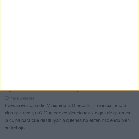
finaliza las autopsias de los 82 fallecidos
en la avalancha
HACE 1 HORA
La AD Ceuta conquista el XII Trofeo de
Feria (2-1)
HACE 2 HORAS
Comments
1
Alguien no estará haciendo su trabajo bien?
comentó:
hace 6 meses
Pues si es culpa del Ministerio la Dirección Provincial tendrá
algo que decir, no? Que den explicaciones y digan de quien es
la culpa para que destituyan a quienes no estén haciendo bien
su trabajo