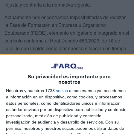
injusta y contraria a la normativa vigente.
Actualmente nos encontramos imposibilitadas de realizar
la Fase de Formación en Empresa u Organismo
Equiparado (FEOE), elemento obligatorio e integrado en el
currículo conforme al Real Decreto 659/2023, de 18 de
julio, lo que impide completar nuestra situación en tiempo
y forma.
Situación desigual del alumnado
Su privacidad es importante para
nosotros
Dentro del mismo grupo existen situaciones claramente
Nosotros y nuestros 1733
socios
almacenamos y/o accedemos
diferenciadas:
a información en un dispositivo, como cookies, y procesamos
datos personales, como identificadores únicos e información
Algunas alumnas realizaron el pasado curso 120
estándar enviada por un dispositivo para publicidad y contenido
horas de prácticas, lo que les quedaría pendiente
personalizado, medición de publicidad y contenido,
380 horas.
investigación de audiencia y desarrollo de servicios.
Con su
permiso, nosotros y nuestros socios podemos utilizar datos de