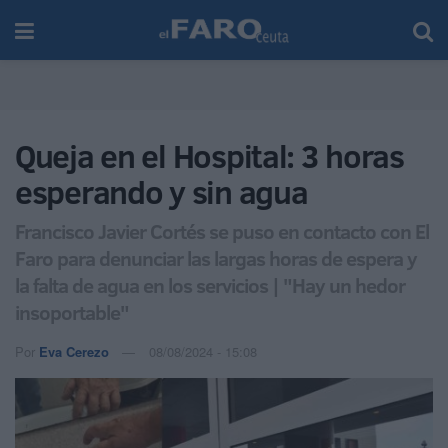
Queja en el Hospital: 3 horas
esperando y sin agua
Francisco Javier Cortés se puso en contacto con El
Faro para denunciar las largas horas de espera y
la falta de agua en los servicios | "Hay un hedor
insoportable"
Por
Eva Cerezo
08/08/2024 - 15:08