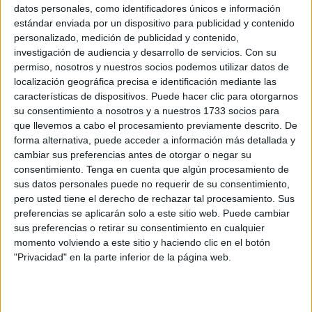
datos personales, como identificadores únicos e información
“Según me dijeron, había un pediatra, pero
la vio un
estándar enviada por un dispositivo para publicidad y contenido
médico
general a una niña con 15 meses”, ha relatado
personalizado, medición de publicidad y contenido,
investigación de audiencia y desarrollo de servicios.
Con su
con cierta tristeza.
permiso, nosotros y nuestros socios podemos utilizar datos de
localización geográfica precisa e identificación mediante las
Desde las 20:00 hasta las 23:00 horas estuvieron en la
características de dispositivos. Puede hacer clic para otorgarnos
sala de urgencias esperando para ser atendidos.
su consentimiento a nosotros y a nuestros 1733 socios para
“Entiendo que hay otras personas por delante y que
que llevemos a cabo el procesamiento previamente descrito. De
también presentan gravedad, pero no es normal estar
forma alternativa, puede acceder a información más detallada y
cambiar sus preferencias antes de otorgar o negar su
esperando tres horas”.
consentimiento.
Tenga en cuenta que algún procesamiento de
sus datos personales puede no requerir de su consentimiento,
A la espera se unía que en los baños no había agua, lo
pero usted tiene el derecho de rechazar tal procesamiento. Sus
que estaba provocando un hedor en toda la sala, además
preferencias se aplicarán solo a este sitio web. Puede cambiar
de privar a la gente de sus necesidades.
sus preferencias o retirar su consentimiento en cualquier
momento volviendo a este sitio y haciendo clic en el botón
"Privacidad" en la parte inferior de la página web.