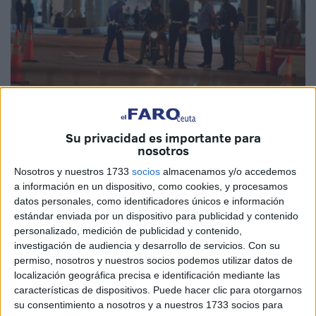
Su privacidad es importante para
nosotros
Imagen de archivo
Nosotros y nuestros 1733
socios
almacenamos y/o accedemos
a información en un dispositivo, como cookies, y procesamos
datos personales, como identificadores únicos e información
estándar enviada por un dispositivo para publicidad y contenido
Las denuncias vertidas por el trato dispensado en el
cruce
personalizado, medición de publicidad y contenido,
de Bab Sebta
, el lado marroquí de la frontera que separa
investigación de audiencia y desarrollo de servicios.
Con su
Marruecos de Ceuta, acrecentadas tras
un registro
permiso, nosotros y nuestros socios podemos utilizar datos de
aduanero
a un abogado
, han derivado en la publicación
localización geográfica precisa e identificación mediante las
características de dispositivos. Puede hacer clic para otorgarnos
de varios artículos en distintos medios de comunicación.
su consentimiento a nosotros y a nuestros 1733 socios para