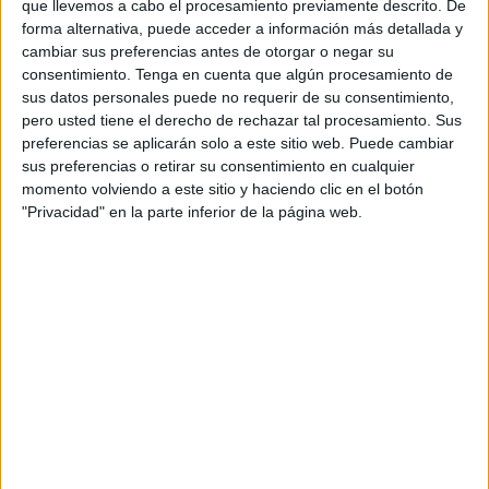
que llevemos a cabo el procesamiento previamente descrito. De
El debate está servido porque interesa, ya que las
forma alternativa, puede acceder a información más detallada y
condiciones registradas en este espacio fronterizo afectan
cambiar sus preferencias antes de otorgar o negar su
a cualquier persona que entre en nuestra ciudad desde el
consentimiento.
Tenga en cuenta que algún procesamiento de
vecino país.
sus datos personales puede no requerir de su consentimiento,
pero usted tiene el derecho de rechazar tal procesamiento. Sus
El periodista Ahmed Biyuzan
ha realizado esta misma
preferencias se aplicarán solo a este sitio web. Puede cambiar
sus preferencias o retirar su consentimiento en cualquier
semana un
Live en Facebook,
que ha servido,
momento volviendo a este sitio y haciendo clic en el botón
precisamente, para recoger muchas de esas inquietudes,
"Privacidad" en la parte inferior de la página web.
pero, también, proponer ideas orientadas a la mejora del
cruce de Bab Sebta.
A este Live asistieron el abogado e investigador en
ciencias jurídicas, Mohamed Abqar, el activista asociativo
y político de la ciudad de Fnideq (Castillejos), Khalid
Jebani, y el abogado Abdelatif Khenjaa, precisamente el
que denunció el registro sufrido obteniendo el respaldo de
muchas personas y asociaciones.