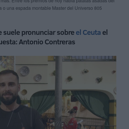
 más. Entre los premios de hoy había patatas asadas del
va o una espada montable Master del Universo 805
se suele pronunciar sobre
el Ceuta
el
esta: Antonio Contreras