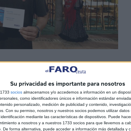
euta sabe que es en Facebook y de premio se ha llevado
Su privacidad es importante para nosotros
l cartel de este año de las Fiestas
s 1733
socios
almacenamos y/o accedemos a información en un disposit
Cajal
sonales, como identificadores únicos e información estándar enviada 
ntenido personalizado, medición de publicidad y contenido, investigaci
os.
Con su permiso, nosotros y nuestros socios podemos utilizar datos 
identificación mediante las características de dispositivos. Puede hacer
ntimiento a nosotros y a nuestros 1733 socios para que llevemos a ca
. De forma alternativa, puede acceder a información más detallada y 