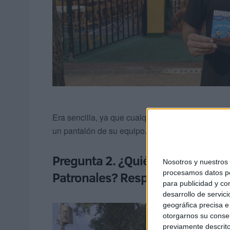
Era sencilla, ya que cualquier aficionado del C
un pantalón de su equipo.
Pregunta 2. ¿Quién es el autor de
Nosotros y nuestro
Patronales? Respuesta: Cristian 
procesamos datos per
para publicidad y co
desarrollo de servici
geográfica precisa e 
otorgarnos su conse
previamente descrito