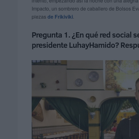
intento, empezando así la noche con una alegría
Impacto, un sombrero de caballero de Bolsos E
piezas
de Frikiviki
.
Pregunta 1. ¿En qué red social 
presidente LuhayHamido? Respu