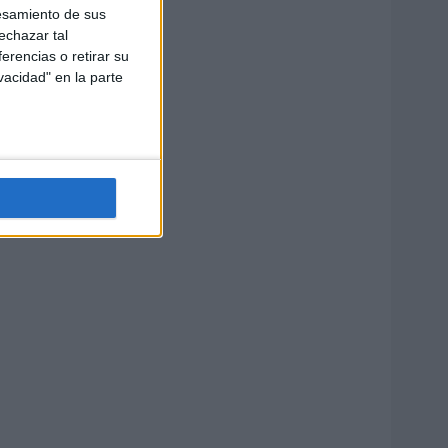
esamiento de sus
echazar tal
erencias o retirar su
vacidad" en la parte