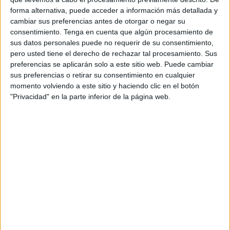
atenúa un poco. Pero las palabras “cáncer” y “metástasis”
forma alternativa, puede acceder a información más detallada y
van a su bola y no paran de rebotar en todos los rincones
cambiar sus preferencias antes de otorgar o negar su
de lo que aún te queda de cerebro. Eso es inevitable, pero
consentimiento.
Tenga en cuenta que algún procesamiento de
sus datos personales puede no requerir de su consentimiento,
sigues, ¿qué otra cosa puedes hacer?
pero usted tiene el derecho de rechazar tal procesamiento. Sus
preferencias se aplicarán solo a este sitio web. Puede cambiar
Y llegan las pruebas que, como bien te dicen, le ponen
sus preferencias o retirar su consentimiento en cualquier
nombre y apellido a lo que tienes dentro y te está matando.
momento volviendo a este sitio y haciendo clic en el botón
"Privacidad" en la parte inferior de la página web.
Yo exijo la verdad, y te la dicen. Médicos como Rafa, mi
Querido Gemelo, Jose Querol, Fernando Alarcón y Victor
Nieto, mis médicos de guardia permanente que, junto con
Clemen (que no es galeno, pero como si lo fuese) o mi
Malulo, que son mis Hermanos del alma, me hablan hiper
claro, cristalino. Hannan y Hassan, mis oncólogos en el
Hospital de Ceuta, tampoco se quedan nada de esa
verdad. Dice Serrat que nunca es triste la verdad, que lo
que no tiene es remedio. Esa puta verdad también es fría y
desprovista de prólogos superfluos. Resumen de los