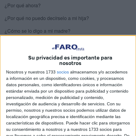
¿Por qué ahora?
¿Por qué no puedo decírselo a mi hija?
¿Cómo se lo digo a mi madre?
¿Cómo se le digo a la mujer que comparte mi camino?
¿Y a mi gente?
Su privacidad es importante para
nosotros
¿Qué coño hago ahora?
Nosotros y nuestros 1733
socios
almacenamos y/o accedemos
a información en un dispositivo, como cookies, y procesamos
¿Esta va a ser la estación términus, en una Valencia
datos personales, como identificadores únicos e información
arrasada por la DANA?
estándar enviada por un dispositivo para publicidad y contenido
personalizado, medición de publicidad y contenido,
¿Ahora es donde sale el rótulo “FIN”, como en las pelis de
investigación de audiencia y desarrollo de servicios.
Con su
los directores franceses que tanto me gustan?
permiso, nosotros y nuestros socios podemos utilizar datos de
localización geográfica precisa e identificación mediante las
Si en ese momento tienes la suerte de estar rodeado de
características de dispositivos. Puede hacer clic para otorgarnos
su consentimiento a nosotros y a nuestros 1733 socios para
hermanas y hermanos como yo lo estoy, la deflagración se
que llevemos a cabo el procesamiento previamente descrito. De