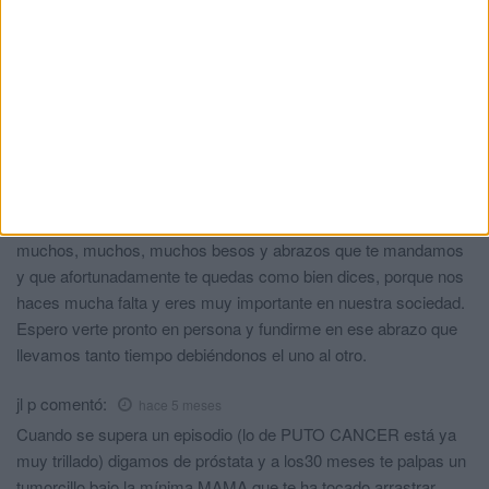
haciendo no se que, y miramos con anhelo ser capaces de
verte, aun sabiendo que es imposible, con ello pensamos que te
mandamos nuestro apoyo y por supuesto nuestro cariño que no
es poco (en cantidad me refiero), o por lo menos asi lo
pensamos. Si es verdad que como me dice mi amigo Paco
cuando le mando tus artículos a Madrid, en esta ocasión has
sido especialmente duro y realista y aun asi es un autentico
placer leerte y quererte. Amigo y compañero sabes que desde
Cruz Roja ESPAÑOLA, en Cadiz este es uno mas de los
muchos, muchos, muchos besos y abrazos que te mandamos
y que afortunadamente te quedas como bien dices, porque nos
haces mucha falta y eres muy importante en nuestra sociedad.
Espero verte pronto en persona y fundirme en ese abrazo que
llevamos tanto tiempo debiéndonos el uno al otro.
jl p
comentó:
hace 5 meses
Cuando se supera un episodio (lo de PUTO CANCER está ya
muy trillado) digamos de próstata y a los30 meses te palpas un
tumorcillo bajo la mínima MAMA que te ha tocado arrastrar,