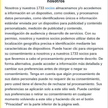
nosotros
ocurre por haber querido colocar misiles nucleares a las
Nosotros y nuestros 1733
socios
almacenamos y/o accedemos
puertas de Moscú, incumpliendo los supuestos acuerdos a
a información en un dispositivo, como cookies, y procesamos
los que se llegó en su día con Gorbachov.
datos personales, como identificadores únicos e información
estándar enviada por un dispositivo para publicidad y contenido
Mi respuesta es siempre la misma. Difiero de los que
personalizado, medición de publicidad y contenido,
piensan que es una respuesta justa del dictador Putin al
investigación de audiencia y desarrollo de servicios.
Con su
permiso, nosotros y nuestros socios podemos utilizar datos de
incumplimiento de determinados acuerdos de 2014, e
localización geográfica precisa e identificación mediante las
incluso anteriores, que, como explican los expertos, se
características de dispositivos. Puede hacer clic para otorgarnos
hicieron desde una posición de fuerza de Rusia y de
su consentimiento a nosotros y a nuestros 1733 socios para
debilidad de Ucrania. La anexión, en contra de la legalidad
que llevemos a cabo el procesamiento previamente descrito. De
forma alternativa, puede acceder a información más detallada y
internacional, de las provincias ucranias de Donetsk,
cambiar sus preferencias antes de otorgar o negar su
Lugansk, Jersón y Zaporiyia; y la declaración en las
consentimiento.
Tenga en cuenta que algún procesamiento de
mismas de la ley marcial, documentan aún más el
sus datos personales puede no requerir de su consentimiento,
sinsentido de todo esto. Entiendo que estamos ante la
pero usted tiene el derecho de rechazar tal procesamiento. Sus
preferencias se aplicarán solo a este sitio web. Puede cambiar
acción calculada y programada por un dictador, sostenido
sus preferencias o retirar su consentimiento en cualquier
por los oligarcas y mil millonarios de su país, que no
momento volviendo a este sitio y haciendo clic en el botón
reconoce el derecho a la existencia del Estado
"Privacidad" en la parte inferior de la página web.