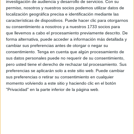
investigación de audiencia y desarrollo de servicios.
Con su
54 de la Comandancia General estuvieron de misión en
permiso, nosotros y nuestros socios podemos utilizar datos de
Gdansk (Polonia). Allí, por desgracia, se tuvo que lamentar
localización geográfica precisa e identificación mediante las
características de dispositivos. Puede hacer clic para otorgarnos
el fallecimiento del cabo Palacios
en uno de los
su consentimiento a nosotros y a nuestros 1733 socios para
ejercicios con uso de mortero que ahora está bajo
que llevemos a cabo el procesamiento previamente descrito. De
investigación.
forma alternativa, puede acceder a información más detallada y
cambiar sus preferencias antes de otorgar o negar su
consentimiento.
Tenga en cuenta que algún procesamiento de
sus datos personales puede no requerir de su consentimiento,
pero usted tiene el derecho de rechazar tal procesamiento. Sus
preferencias se aplicarán solo a este sitio web. Puede cambiar
sus preferencias o retirar su consentimiento en cualquier
momento volviendo a este sitio y haciendo clic en el botón
"Privacidad" en la parte inferior de la página web.
El Ejército de Tierra ha hecho público un vídeo resumen