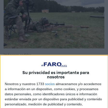
Imágenes cedidas
Su privacidad es importante para
nosotros
El Ejército de España
continúa con su compromiso con la
Organización del Tratado del Atlántico Norte (OTAN) y sus
Nosotros y nuestros 1733
socios
almacenamos y/o accedemos
a información en un dispositivo, como cookies, y procesamos
diferentes ejercicios llevados a cabo a lo largo de todo el
datos personales, como identificadores únicos e información
mundo en los que participan también unidades de Ceuta.
estándar enviada por un dispositivo para publicidad y contenido
personalizado, medición de publicidad y contenido,
En este caso, miembros del
Grupo de Regulares
número