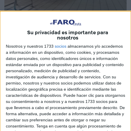
Su privacidad es importante para
Imagen de archivo
nosotros
Nosotros y nuestros 1733
socios
almacenamos y/o accedemos
a información en un dispositivo, como cookies, y procesamos
datos personales, como identificadores únicos e información
Hay veces en las que es mejor no enviar comunicados
estándar enviada por un dispositivo para publicidad y contenido
oficiales. Mejor callar y trabajar para conseguir que la
personalizado, medición de publicidad y contenido,
investigación de audiencia y desarrollo de servicios.
Con su
próxima vez no lluevan quejas sino aplausos. Es lo suyo,
permiso, nosotros y nuestros socios podemos utilizar datos de
pero en esto de la política siempre eligen el camino más
localización geográfica precisa e identificación mediante las
torcido o el más soberbio, según se mire.
características de dispositivos. Puede hacer clic para otorgarnos
su consentimiento a nosotros y a nuestros 1733 socios para
El ICD no funciona bien. Pero eso no es de ahora, ha sido
que llevemos a cabo el procesamiento previamente descrito. De
siempre. Enojarse cuando te tiran de las orejas por algo
forma alternativa, puede acceder a información más detallada y
que es verdad suena a pataleta de niño chico. El Gobierno
cambiar sus preferencias antes de otorgar o negar su
consentimiento.
Tenga en cuenta que algún procesamiento de
lo sabe. El alcalde lleva muchos años en el sillón y conoce