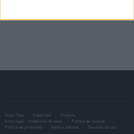
Grupo Faro
Publicidad
Contacto
Aviso legal – Protección de datos
Política de cookies
Política de privacidad
Política editorial
Términos de uso