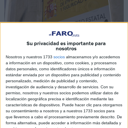
Su privacidad es importante para
Imagen de archivo
nosotros
Nosotros y nuestros 1733
socios
almacenamos y/o accedemos
a información en un dispositivo, como cookies, y procesamos
datos personales, como identificadores únicos e información
El Sistema Público de Empleo Estatal (
SEPE
),
estándar enviada por un dispositivo para publicidad y contenido
personalizado, medición de publicidad y contenido,
dependiente del Ministerio de Trabajo y Economía Social,
investigación de audiencia y desarrollo de servicios.
Con su
ha publicado en su portal web
‘Empléate’
varias ofertas
permiso, nosotros y nuestros socios podemos utilizar datos de
para
trabajar
en Ceuta, siendo muchas de ellas con más
localización geográfica precisa e identificación mediante las
de 1.300 euros mensuales. Entre los puestos a cubrir
características de dispositivos. Puede hacer clic para otorgarnos
destacan el de licenciado o graduado en
su consentimiento a nosotros y a nuestros 1733 socios para
psicología
o la
que llevemos a cabo el procesamiento previamente descrito. De
de oficial de 1ª de electricista.
forma alternativa, puede acceder a información más detallada y