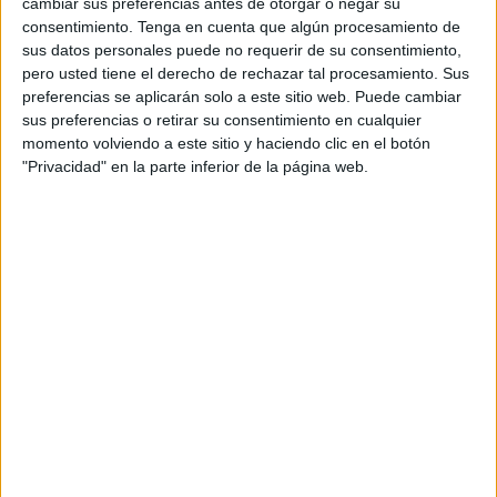
cambiar sus preferencias antes de otorgar o negar su
La Asociación de Familias Numerosas con Alzheimer de la
consentimiento.
Tenga en cuenta que algún procesamiento de
ciudad autónoma precisa un licenciado o graduado en
sus datos personales puede no requerir de su consentimiento,
psicología para trabajar con tipo de contrato laboral
pero usted tiene el derecho de rechazar tal procesamiento. Sus
temporal a jornada completa. Las personas interesadas
preferencias se aplicarán solo a este sitio web. Puede cambiar
sus preferencias o retirar su consentimiento en cualquier
deberán tener la especialidad de psicología clínica y
momento volviendo a este sitio y haciendo clic en el botón
experiencia en la entidad tanto como voluntario, laboral o
"Privacidad" en la parte inferior de la página web.
prácticas.
El sueldo, según se refleja en la web será de 1.374 euros
brutos y para desempeñarlo será necesario estar
presencialmente en la entidad.
Por otra parte, también se necesita un electricista oficial de
primera para trabajar de forma indefinida en la empresa
Gabitec Instalaciones. Para acceder a este empleo será
necesario tener el certificado de educación primaria
(LOGSE) y una experiencia de más de dos años.