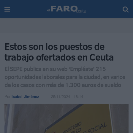
Estos son los puestos de
trabajo ofertados en Ceuta
El SEPE publica en su web ‘Empléate’ 215
oportunidades laborales para la ciudad, en varios
de los casos con más de 1.300 euros de sueldo
Por
Isabel Jiménez
25/11/2024 - 18:14