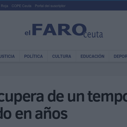
 Roja
COPE Ceuta
Portal del suscriptor
USTICIA
POLÍTICA
CULTURA
EDUCACIÓN
DEPO
ecupera de un temp
do en años