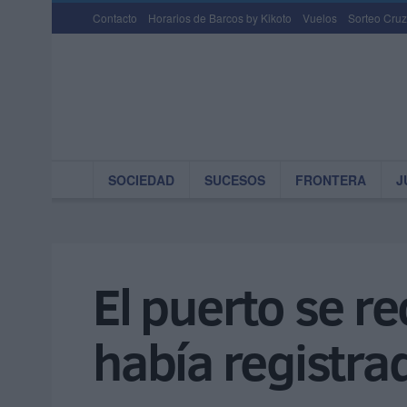
Contacto
Horarios de Barcos by Kikoto
Vuelos
Sorteo Cruz
SOCIEDAD
SUCESOS
FRONTERA
J
El puerto se r
había registra