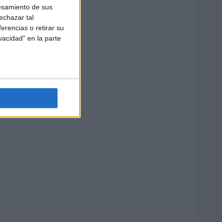
esamiento de sus
echazar tal
erencias o retirar su
vacidad" en la parte