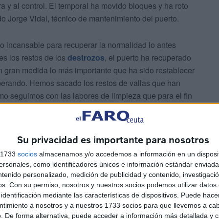
a y al control. El temporal ha movido bloques y ha roto
ado Jorge Vidal, técnico de mantenimiento del puerto.
do incansable para recuperar la normalidad lo antes
es los restos de los
destrozos
, el puerto ha recuperado
n gran medida lo más importante que ha sido restablecer
 operando. Hemos sacado los restos de vallas que han
mo seguimos con las labores de limpieza que para el fin
.
Su privacidad es importante para nosotros
s 1733
socios
almacenamos y/o accedemos a información en un disposit
sonales, como identificadores únicos e información estándar enviada 
ntenido personalizado, medición de publicidad y contenido, investigaci
os.
Con su permiso, nosotros y nuestros socios podemos utilizar datos 
oniente sea en estos momentos mucho más frágil a la
identificación mediante las características de dispositivos. Puede hacer
 cuenta que es un lugar donde la presión migratoria es
ntimiento a nosotros y a nuestros 1733 socios para que llevemos a ca
. De forma alternativa, puede acceder a información más detallada y 
aria es difícil de aminorar. Sin ir más lejos a pesar del