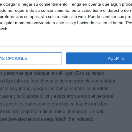
e otorgar o negar su consentimiento.
Tenga en cuenta que algún proc
amiento debajo de las escaleras de unos diques en la
de no requerir de su consentimiento, pero usted tiene el derecho de r
referencias se aplicarán solo a este sitio web. Puede cambiar sus pref
alquier momento volviendo a este sitio y haciendo clic en el botón "Pri
 web.
ÁS OPCIONES
ACEPTO
na del Muelle de Poniente, los empleados se pusieron
as personas que trabajan en el lugar. Eso sí, tenían
o hizo falta aplicar el comité de emergencia que estaba
e la seguridad, ya que los daños materiales tendrán
rtuaria y la Guardia Civil y evacuaron a todo el personal
os posibles daños como eran las vallas. Es más las
nte donde empezó a disminuir el temporal. En todo
re prevaleciendo la seguridad”, ha indicado.