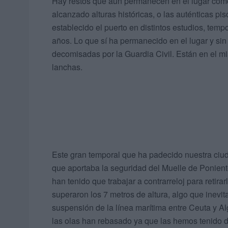
Hay restos que aún permanecen en el lugar como
alcanzado alturas históricas, o las auténticas pi
establecido el puerto en distintos estudios, tem
años. Lo que sí ha permanecido en el lugar y si
decomisadas por la Guardia Civil. Están en el m
lanchas.
Este gran temporal que ha padecido nuestra ciud
que aportaba la seguridad del Muelle de Poniente
han tenido que trabajar a contrarreloj para retira
superaron los 7 metros de altura, algo que inevitab
suspensión de la línea marítima entre Ceuta y Al
las olas han rebasado ya que las hemos tenido 