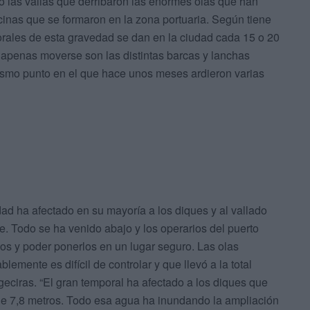
 las vallas que derribaron las enormes olas que han
scinas que se formaron en la zona portuaria. Según tiene
porales de esta gravedad se dan en la ciudad cada 15 o 20
n apenas moverse son las distintas barcas y lanchas
ismo punto en el que hace unos meses ardieron varias
ad ha afectado en su mayoría a los diques y al vallado
. Todo se ha venido abajo y los operarios del puerto
rlos y poder ponerlos en un lugar seguro. Las olas
lemente es difícil de controlar y que llevó a la total
geciras. “El gran temporal ha afectado a los diques que
de 7,8 metros. Todo esa agua ha inundando la ampliación