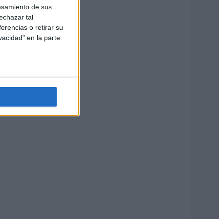
esamiento de sus
echazar tal
erencias o retirar su
vacidad" en la parte