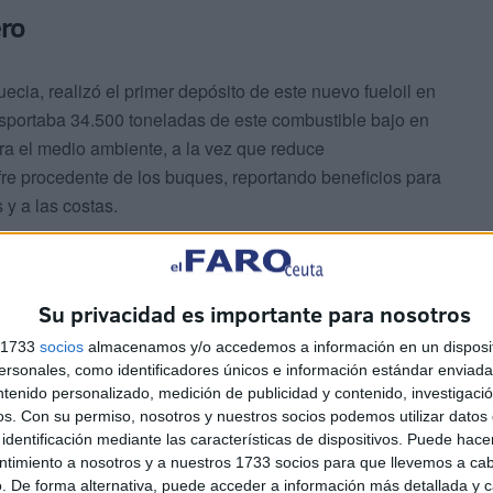
ero
ecia, realizó el primer depósito de este nuevo fueloil en
ansportaba 34.500 toneladas de este combustible bajo en
ra el medio ambiente, a la vez que reduce
re procedente de los buques, reportando beneficios para
 y a las costas.
itos de DÚCAR I y ha sido la empresa VILMA OIL la
rga que han tenido una duración de 35 horas. Cabe
Su privacidad es importante para nosotros
nifiesto la implicación de la empresa VILMA OIL en el
 el Puerto de Ceuta ya que ha hecho posible que dos
s 1733
socios
almacenamos y/o accedemos a información en un disposit
sonales, como identificadores únicos e información estándar enviada 
iva IMO-2020, el puerto de Ceuta esté en disposición de
ntenido personalizado, medición de publicidad y contenido, investigaci
sí lo demanden.
os.
Con su permiso, nosotros y nuestros socios podemos utilizar datos 
identificación mediante las características de dispositivos. Puede hacer
ntimiento a nosotros y a nuestros 1733 socios para que llevemos a ca
. De forma alternativa, puede acceder a información más detallada y 