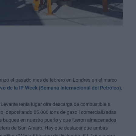
enzó el pasado mes de febrero en Londres en el marco
o de la IP Week (Semana Internacional del Petróleo).
Levante tenía lugar otra descarga de combustible a
ao, depositando 25.000 tons de gasoil comercializadas
de buques en nuestro puerto y que fueron almacenados
rretera de San Amaro. Hay que destacar que ambas
arítima 'Wave Shipping del Estrecho, S.L.' que opera