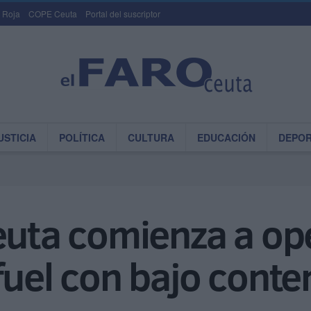
 Roja
COPE Ceuta
Portal del suscriptor
USTICIA
POLÍTICA
CULTURA
EDUCACIÓN
DEPO
euta comienza a ope
fuel con bajo conte