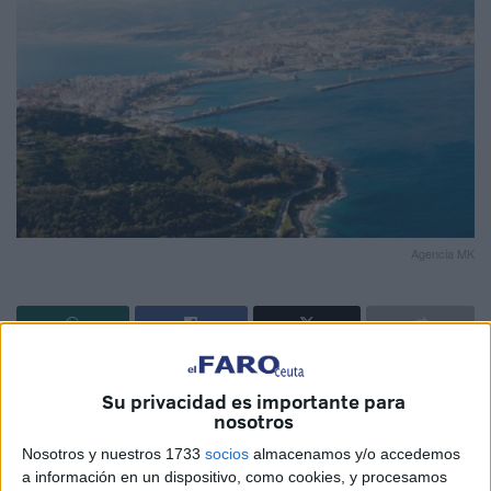
Agencia MK
El pasado 3 de julio,
la Autoridad Portuaria de Ceuta
Su privacidad es importante para
hacía pública en el portal de Contratación del Estado la
nosotros
licitación de la asistencia técnica para la prestación del
Nosotros y nuestros 1733
socios
almacenamos y/o accedemos
servicio general portuario de ordenación, coordinación y
a información en un dispositivo, como cookies, y procesamos
control del tráfico portuario marítimo en aguas del puerto