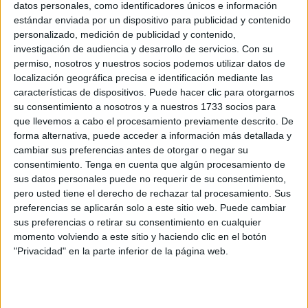
datos personales, como identificadores únicos e información
de Ceuta. El valor estimado del contrato está
estándar enviada por un dispositivo para publicidad y contenido
presupuestado en 1.100.000 euros, con 24 meses de
personalizado, medición de publicidad y contenido,
investigación de audiencia y desarrollo de servicios.
Con su
ejecución y dos posibles prórrogas de 12 meses cada uno.
permiso, nosotros y nuestros socios podemos utilizar datos de
localización geográfica precisa e identificación mediante las
Su procedimiento, de carácter abierto y tramitación
características de dispositivos. Puede hacer clic para otorgarnos
ordinaria, tiene un plazo límite de presentación de las
su consentimiento a nosotros y a nuestros 1733 socios para
ofertas que vencerá 35 días después de la publicación de
que llevemos a cabo el procesamiento previamente descrito. De
la licitación, es decir, hasta el 9 de agosto del presente
forma alternativa, puede acceder a información más detallada y
cambiar sus preferencias antes de otorgar o negar su
2021. En este caso, los criterios evaluables para su
consentimiento.
Tenga en cuenta que algún procesamiento de
adjudicación estarán basados en la mejor relación calidad-
sus datos personales puede no requerir de su consentimiento,
precio.
pero usted tiene el derecho de rechazar tal procesamiento. Sus
preferencias se aplicarán solo a este sitio web. Puede cambiar
Entre las funciones propias del
Puerto
se encuentra a la
sus preferencias o retirar su consentimiento en cualquier
prestación de los servicios generales, así como la gestión
momento volviendo a este sitio y haciendo clic en el botón
"Privacidad" en la parte inferior de la página web.
y control de los servicios portuarios con el objetivo de que
estos se presten en las mejores condiciones de eficacia,
economía, productividad y seguridad.