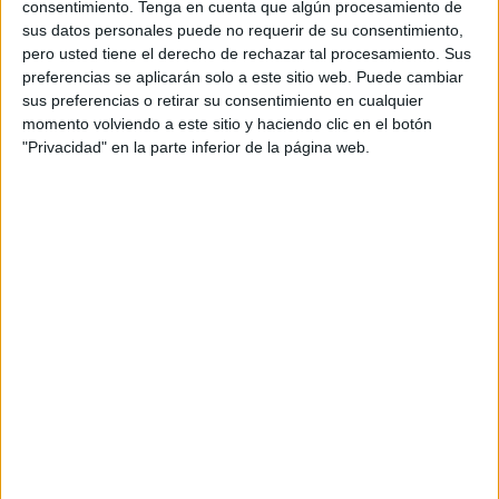
consentimiento.
Tenga en cuenta que algún procesamiento de
Benjamín 1ª Autonómica que enfrentará al
CD Puerto y al
sus datos personales puede no requerir de su consentimiento,
Betis de Hadú
en partido programado para las 17:00
pero usted tiene el derecho de rechazar tal procesamiento. Sus
preferencias se aplicarán solo a este sitio web. Puede cambiar
horas.
sus preferencias o retirar su consentimiento en cualquier
momento volviendo a este sitio y haciendo clic en el botón
Ambos conjuntos llegan a la cita después de liderar sus
"Privacidad" en la parte inferior de la página web.
respectivos grupos en la fase clasificatoria, en la que los
portuarios quedaron primeros del grupo A con 9 puntos y
los verdiblancos hicieron lo propio en el grupo B tras
encadenar 7 puntos.
Si hubiera empate al final del tiempo reglamentario, se
jugará una prórroga de 10 minutos repartidas en dos
tiempos de cinco minutos cada una y en caso de que se
siguiera repitiendo el mismo resultado se procedería a
lanzar una tanda de penaltis.
A la conclusión de la final se llevará a cabo la entrega de
trofeos para el campeón y subcampeón.