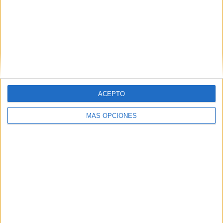
Tags:
Federación de Fútbol
Fútbol-sala
Pabellón de la Libertad
Related
Posts
El Imperio AD Ceuta renueva a Alejandro
ACEPTO
Rodríguez
HACE 2 DÍAS
MÁS OPCIONES
Las chicas de la AD Ceuta Femenino
vuelven a la actividad
HACE 3 DÍAS
Julia Szostak, nuevo fichaje de la AD
Ceuta FC Femenino
HACE 1 SEMANA
El Deportivo UA Ceutí perfila su plantilla