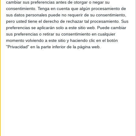
cambiar sus preferencias antes de otorgar o negar su
renovación de dos jugadores juvenile
s de primer año
consentimiento.
Tenga en cuenta que algún procesamiento de
que llegan procedentes del equipo cadete de segundo
sus datos personales puede no requerir de su consentimiento,
año. Yulaibi y Aiman, quienes ya han demostrado su valía,
pero usted tiene el derecho de rechazar tal procesamiento. Sus
preferencias se aplicarán solo a este sitio web. Puede cambiar
se incorporarán al equipo juvenil para la próxima
sus preferencias o retirar su consentimiento en cualquier
temporada.
momento volviendo a este sitio y haciendo clic en el botón
"Privacidad" en la parte inferior de la página web.
Yulaibi, un ala extremadamente habilidoso con el balón,
ha sido un jugador destacado en su categoría,
demostrando su capacidad de desborde y generar
ocasiones de gol. Su talento y técnica lo convierten en una
jugador valioso para el equipo juvenil, donde se espera
que continúe su desarrollo y aporte creatividad en el
ataque.
Aiman, por otro lado, es un cierre que se destaca por
ofrecer tranquilidad defensiva y buena salida de balón.
Su capacidad para leer el juego y organizar la defensa ha