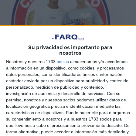
Su privacidad es importante para
nosotros
Imagen cedida
Nosotros y nuestros 1733
socios
almacenamos y/o accedemos
a información en un dispositivo, como cookies, y procesamos
datos personales, como identificadores únicos e información
estándar enviada por un dispositivo para publicidad y contenido
personalizado, medición de publicidad y contenido,
El
Puerto Atlético
sigue haciendo su plantilla de cara al
investigación de audiencia y desarrollo de servicios.
Con su
próximo campeonato liguero en la División de Honor del
permiso, nosotros y nuestros socios podemos utilizar datos de
fútbol juvenil. A las renovaciones y
fichajes
, se siguen
localización geográfica precisa e identificación mediante las
uniendo nombres que con toda seguridad darán que
características de dispositivos. Puede hacer clic para otorgarnos
su consentimiento a nosotros y a nuestros 1733 socios para
hablar la próxima campaña.
que llevemos a cabo el procesamiento previamente descrito. De
forma alternativa, puede acceder a información más detallada y
El CD Puerto Atlético ha anunciado este miércoles la