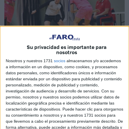
Su privacidad es importante para
nosotros
Nosotros y nuestros 1731
socios
almacenamos y/o accedemos
Imagen de archivo
a información en un dispositivo, como cookies, y procesamos
datos personales, como identificadores únicos e información
estándar enviada por un dispositivo para publicidad y contenido
personalizado, medición de publicidad y contenido,
El
Puerto Atlético
de Ceuta y el
Deportivo Ceutí
juegan
investigación de audiencia y desarrollo de servicios.
Con su
este sábado sus compromisos ligueros dentro del grupo
permiso, nosotros y nuestros socios podemos utilizar datos de
localización geográfica precisa e identificación mediante las
quinto de la División de Honor de Juveniles. Los portuarios
características de dispositivos. Puede hacer clic para otorgarnos
lo harán como local mientras que el cuadro unionista que
su consentimiento a nosotros y a nuestros 1731 socios para
dirige Sergio Bermúdez lo hará de nuevo como visitante.
que llevemos a cabo el procesamiento previamente descrito. De
forma alternativa, puede acceder a información más detallada y