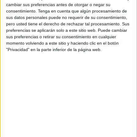
El Puerto Atlético jugará a partir de las 16:00 horas en el
cambiar sus preferencias antes de otorgar o negar su
pabellón de ‘La Libertad’
frente al líder del grupo, el UMA
consentimiento.
Tenga en cuenta que algún procesamiento de
sus datos personales puede no requerir de su consentimiento,
Antequera, en el que será sin ninguna duda el partido
pero usted tiene el derecho de rechazar tal procesamiento. Sus
destacado de la jornada y el rival con el que ha estado
preferencias se aplicarán solo a este sitio web. Puede cambiar
luchando en las últimas jornadas, junto con el Deportivo
sus preferencias o retirar su consentimiento en cualquier
Ceutí, por acabar jugando la Copa de España que
momento volviendo a este sitio y haciendo clic en el botón
"Privacidad" en la parte inferior de la página web.
finalmente jugarán los malagueños.
Pero además de la rivalidad copera, los de Rafa García
quieren revancha deportiva ya que en el enfrentamiento de
la primera vuelta el UMA Antequera se impuso con
claridad por un marcador de 6-0. Por entonces era el debut
liguero de ambos y el Puerto estaba en plena
construcción.
La situación actual es muy diferente porque además los
malagueños visitan a un rival que es el único que ha
ganados todos los partidos como local en la primera vuelta