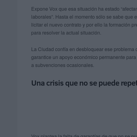
Expone Vox que esa situación ha estado “afectan
laborales”. Hasta el momento sólo se sabe que e
licitar el nuevo contrato y por ello la formació
para resolver la actual situación.
La Ciudad confía en desbloquear ese problema co
garantice un apoyo económico permanente para e
a subvenciones ocasionales.
Una crisis que no se puede repet
Vox plantea la falta de garantías de que no se pue