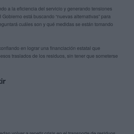
do a la eficiencia del servicio y generando tensiones
l Gobierno está buscando “nuevas alternativas” para
n preguntará cuáles son y qué medidas se están tomando
nfiando en lograr una financiación estatal que
sos traslados de los residuos, sin tener que someterse
ir
dan volver a repetir crisis en el transporte de residuos