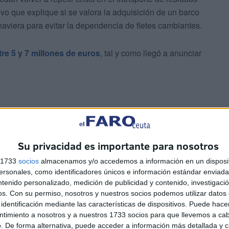
tivo que explique si se valora la adquisición de un barco
naviera para evitar la dependencia de fletes cambiantes.
re 5 y 7 millones de euros
, tal y como llegó a anunciar
Su privacidad es importante para nosotros
s 1733
socios
almacenamos y/o accedemos a información en un disposit
sonales, como identificadores únicos e información estándar enviada 
ntenido personalizado, medición de publicidad y contenido, investigaci
es al Gobierno sobre el contrato de
Servicio del Plan de
os.
Con su permiso, nosotros y nuestros socios podemos utilizar datos 
ión de una campaña institucional destinada a promover la
identificación mediante las características de dispositivos. Puede hacer
ente mediante licitación por importe de dos millones de
ntimiento a nosotros y a nuestros 1733 socios para que llevemos a ca
. De forma alternativa, puede acceder a información más detallada y 