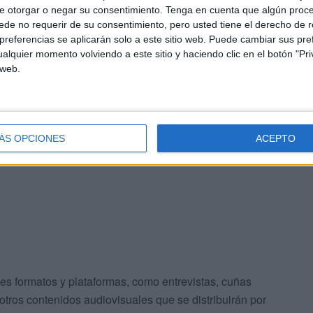
e otorgar o negar su consentimiento.
Tenga en cuenta que algún proc
de no requerir de su consentimiento, pero usted tiene el derecho de r
 que el procedimiento acelerado no haya afectado
referencias se aplicarán solo a este sitio web. Puede cambiar sus pref
es para destinar dos millones a esta campaña, además de
alquier momento volviendo a este sitio y haciendo clic en el botón "Pri
la campaña y los grupos demográficos específicos que
 web.
cantidad de recursos, cerca de dos millones de euros,
ÁS OPCIONES
ACEPTO
inada a posicionar la ciudad como un destino turístico
ales.
es formatos y plataformas, como entrevistas, cuñas
 otros contenidos audiovisuales que se distribuirán por