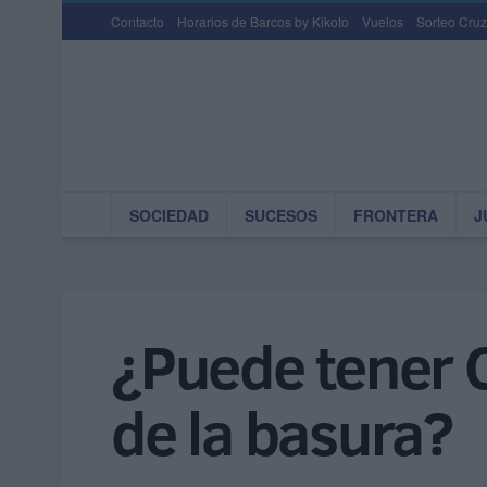
Contacto
Horarios de Barcos by Kikoto
Vuelos
Sorteo Cruz
SOCIEDAD
SUCESOS
FRONTERA
J
¿Puede tener C
de la basura?