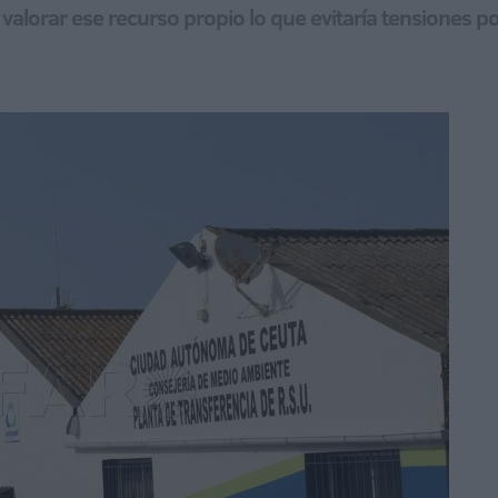
 valorar ese recurso propio lo que evitaría tensiones p