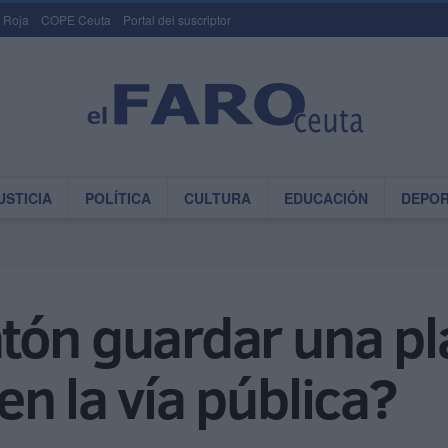
 Roja
COPE Ceuta
Portal del suscriptor
USTICIA
POLÍTICA
CULTURA
EDUCACIÓN
DEPO
tón guardar una pl
n la vía pública?