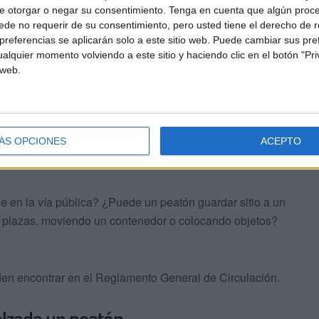
e otorgar o negar su consentimiento.
Tenga en cuenta que algún proc
de no requerir de su consentimiento, pero usted tiene el derecho de r
referencias se aplicarán solo a este sitio web. Puede cambiar sus pref
alquier momento volviendo a este sitio y haciendo clic en el botón "Pri
 web.
ÁS OPCIONES
ACEPTO
e en la vía pública? ¿Puede un peatón guardar sitio a un
 plazas, moviendo un contenedor o colocando objetos?
den encontrar en el Reglamento General de Circulación.
calzada un peatón