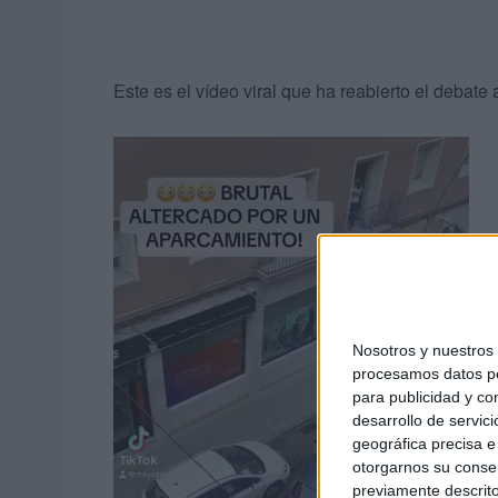
Este es el vídeo viral que ha reabierto el debate
Nosotros y nuestro
procesamos datos per
para publicidad y co
desarrollo de servici
geográfica precisa e 
otorgarnos su conse
previamente descrito