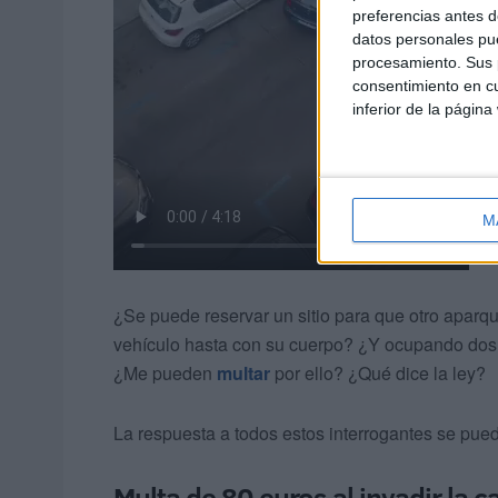
preferencias antes d
datos personales pue
procesamiento. Sus p
consentimiento en cu
inferior de la página
M
¿Se puede reservar un sitio para que otro aparqu
vehículo hasta con su cuerpo? ¿Y ocupando dos
¿Me pueden
multar
por ello? ¿Qué dice la ley?
La respuesta a todos estos interrogantes se pue
Multa de 80 euros al invadir la 