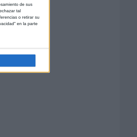
esamiento de sus
echazar tal
erencias o retirar su
vacidad" en la parte