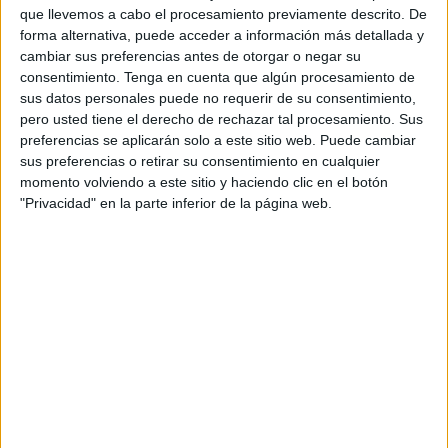
que llevemos a cabo el procesamiento previamente descrito. De
Desde las nueve de la noche, decenas de
jóvenes
fueron
forma alternativa, puede acceder a información más detallada y
entrando en el recinto con ganas de disfrutar de una noche
cambiar sus preferencias antes de otorgar o negar su
de fiesta y música en directo.
consentimiento.
Tenga en cuenta que algún procesamiento de
sus datos personales puede no requerir de su consentimiento,
Para algunos era su primera vez en este festival que
pero usted tiene el derecho de rechazar tal procesamiento. Sus
recala cada año en la ciudad autónoma y otros repetían,
preferencias se aplicarán solo a este sitio web. Puede cambiar
sus preferencias o retirar su consentimiento en cualquier
pero todos llegaban con la misma ilusión de vivir una gran
momento volviendo a este sitio y haciendo clic en el botón
noche por delante, aunque no conocieran a algunos de los
"Privacidad" en la parte inferior de la página web.
cantantes que conformaban el cartel.
Aún así, llegaban con los oídos preparados para conocer
nuevos artistas, escuchar su música y dejarse llevar con el
ritmo de sus letras.
Tras un rato de espera, los nervios iban aflorando y
pasadas las diez de la noche, el dj Óscar Martínez subió al
escenario y dio la bienvenida a todos a LOS40 Summer
Live.