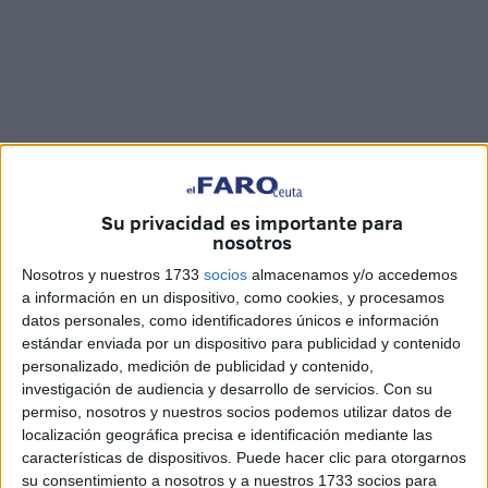
Su privacidad es importante para
nosotros
Imágenes: María F.
Nosotros y nuestros 1733
socios
almacenamos y/o accedemos
a información en un dispositivo, como cookies, y procesamos
datos personales, como identificadores únicos e información
estándar enviada por un dispositivo para publicidad y contenido
Un año más,
LOS40 Summer Live
han arrasado en las
personalizado, medición de publicidad y contenido,
Murallas Reales
de Ceuta. El concierto ha tenido lugar en
investigación de audiencia y desarrollo de servicios.
Con su
la noche de este sábado y el público lo ha dado todo
permiso, nosotros y nuestros socios podemos utilizar datos de
siguiendo el ritmo de los diferentes
artistas
que se han ido
localización geográfica precisa e identificación mediante las
características de dispositivos. Puede hacer clic para otorgarnos
sucediendo por el escenario.
su consentimiento a nosotros y a nuestros 1733 socios para