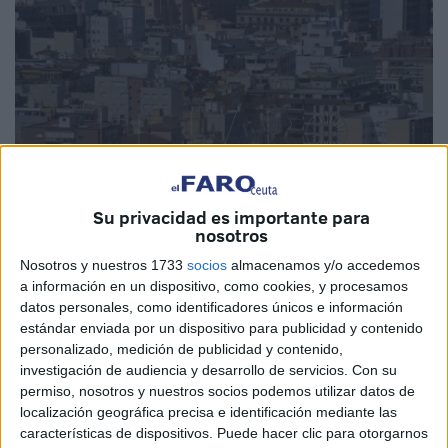
Su privacidad es importante para
nosotros
Nosotros y nuestros 1733
socios
almacenamos y/o accedemos
a información en un dispositivo, como cookies, y procesamos
Imagen de Archivo
datos personales, como identificadores únicos e información
estándar enviada por un dispositivo para publicidad y contenido
personalizado, medición de publicidad y contenido,
investigación de audiencia y desarrollo de servicios.
Con su
permiso, nosotros y nuestros socios podemos utilizar datos de
La Ciudad
ha informado este martes sobre la publicación
localización geográfica precisa e identificación mediante las
en la edición extraordinaria
del BOCCE
de las bases
características de dispositivos. Puede hacer clic para otorgarnos
reguladoras de la concesión directa de subvenciones para