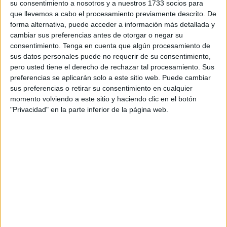
su consentimiento a nosotros y a nuestros 1733 socios para
la
rehabilitación de edificios residenciales
, que estén o
que llevemos a cabo el procesamiento previamente descrito. De
hayan estado sujeto a algún régimen de protección pública
forma alternativa, puede acceder a información más detallada y
cambiar sus preferencias antes de otorgar o negar su
en la Ciudad Autónoma de Ceuta, la cual fue aprobada el
consentimiento.
Tenga en cuenta que algún procesamiento de
pasado viernes por el Consejo de Gobierno.
sus datos personales puede no requerir de su consentimiento,
pero usted tiene el derecho de rechazar tal procesamiento. Sus
Han recordado que se trata de subvenciones directas, no
preferencias se aplicarán solo a este sitio web. Puede cambiar
por concurrencia competitiva, y para las que se ha
sus preferencias o retirar su consentimiento en cualquier
dispuesto un crédito inicial cercano a los 3,2 millones de
momento volviendo a este sitio y haciendo clic en el botón
"Privacidad" en la parte inferior de la página web.
euros.
Al respecto, han agregado que el plazo de presentación de
las solicitudes se iniciará a partir de que se publique la
convocatoria y permanecerá abierto, de forma continuada
y permanente, hasta agotar la consignación
presupuestaria existente.
Por otra parte, han señalado que en el caso de que el
importe global destinado a estas ayudas fuera ampliado,