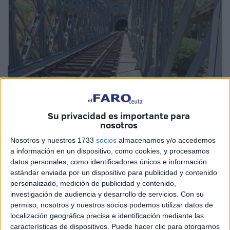
Su privacidad es importante para
nosotros
Imagen de archivo
Nosotros y nuestros 1733
socios
almacenamos y/o accedemos
a información en un dispositivo, como cookies, y procesamos
datos personales, como identificadores únicos e información
El Boletín Oficial del Estado (BOE) ha publicado este
estándar enviada por un dispositivo para publicidad y contenido
personalizado, medición de publicidad y contenido,
lunes, 25 de agosto, la
relación de aspirantes que han
investigación de audiencia y desarrollo de servicios.
Con su
superado las oposiciones para ingresar en la Escala
permiso, nosotros y nuestros socios podemos utilizar datos de
Superior de Especialistas en Transporte,
localización geográfica precisa e identificación mediante las
Infraestructuras y Seguridad
, en la especialidad de
características de dispositivos. Puede hacer clic para otorgarnos