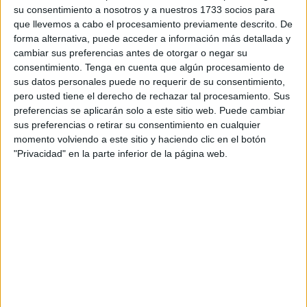
su consentimiento a nosotros y a nuestros 1733 socios para
Seguridad e Interoperabilidad Ferroviaria
, convocadas
que llevemos a cabo el procesamiento previamente descrito. De
por el Ministerio de Transportes, Movilidad y Agenda
forma alternativa, puede acceder a información más detallada y
Urbana en diciembre de 2024. una convocatoria de ámbito
cambiar sus preferencias antes de otorgar o negar su
nacional en la que también han podido participar
consentimiento.
Tenga en cuenta que algún procesamiento de
sus datos personales puede no requerir de su consentimiento,
opositores de Ceuta
.
pero usted tiene el derecho de rechazar tal procesamiento. Sus
preferencias se aplicarán solo a este sitio web. Puede cambiar
El proceso ha incluido plazas de
turno libre y promoción
sus preferencias o retirar su consentimiento en cualquier
interna
, y tras finalizar la fase de oposición y concurso ya
momento volviendo a este sitio y haciendo clic en el botón
se conoce quiénes han resultado aprobados.
Pincha
"Privacidad" en la parte inferior de la página web.
AQUÍ
para consultar la relación completa de admitidos en
el BOE.
Funcionarios en prácticas y curso
selectivo
El Ministerio ha recordado que los aspirantes aprobados
serán nombrados en primer lugar
funcionarios en