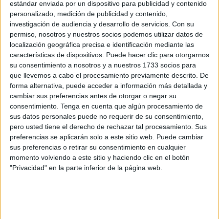
Ceuta, Juan Gutiérrez, se ha pronunciado sobre la
huelga
estándar enviada por un dispositivo para publicidad y contenido
personalizado, medición de publicidad y contenido,
médica
y la visita de Santiago Abascal, líder de
Vox
, en su
investigación de audiencia y desarrollo de servicios.
Con su
comparecencia ante los medios en el transcurso de su
permiso, nosotros y nuestros socios podemos utilizar datos de
visita al Mercado Central.
localización geográfica precisa e identificación mediante las
características de dispositivos. Puede hacer clic para otorgarnos
Su partido fue uno de los dos
ausentes en la
su consentimiento a nosotros y a nuestros 1733 socios para
concentración de este martes
–el otro fue el PP, ambos
que llevemos a cabo el procesamiento previamente descrito. De
forma alternativa, puede acceder a información más detallada y
los únicos que han ostentado su gestión– en la Plaza de
cambiar sus preferencias antes de otorgar o negar su
los Reyes convocada en favor de una sanidad pública "de
consentimiento.
Tenga en cuenta que algún procesamiento de
calidad". El resto de formaciones políticas sí secundaron la
sus datos personales puede no requerir de su consentimiento,
movilización.
pero usted tiene el derecho de rechazar tal procesamiento. Sus
preferencias se aplicarán solo a este sitio web. Puede cambiar
Gutiérrez ha hecho un llamamiento al "consenso" de las
sus preferencias o retirar su consentimiento en cualquier
momento volviendo a este sitio y haciendo clic en el botón
dos partes –Ingesa y Sindicato Médico– y ha manifestado
"Privacidad" en la parte inferior de la página web.
que su partido está "de acuerdo con todas y cada una de
las reivindicaciones que tienen los profesionales de la
sanidad
excepto con las cantidades económicas que
se piden
" porque hay muchas familias "pasando