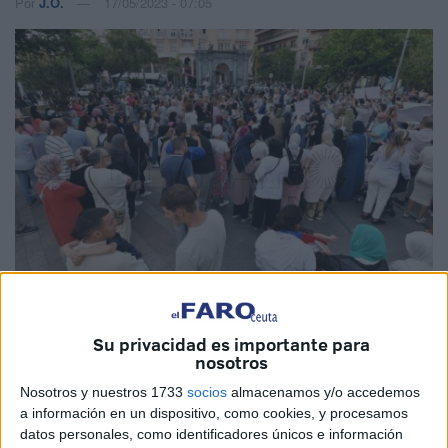
Por
J.O.
17/05/2023 - 07:05
Imagen de archivo
Su privacidad es importante para
nosotros
Nosotros y nuestros 1733
socios
almacenamos y/o accedemos
a información en un dispositivo, como cookies, y procesamos
El candidato del
PSOE
a la Presidencia de la Ciudad de
datos personales, como identificadores únicos e información