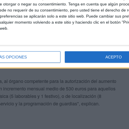
e otorgar o negar su consentimiento.
Tenga en cuenta que algún proc
as médicas)
de no requerir de su consentimiento, pero usted tiene el derecho de r
referencias se aplicarán solo a este sitio web. Puede cambiar sus pref
alquier momento volviendo a este sitio y haciendo clic en el botón "Pri
, se propuso la equiparación de las cuantías de las
 web.
or dicho concepto en el Sistema Nacional de Salud".
ÁS OPCIONES
ACEPTO
sa, al órgano competente para la autorización del aumento
 un incremento mensual medio de 530 euros para aquellos
ica (5 laborables y 1 festivo), o de localización (8
 servicio y la programación de guardias", explican.