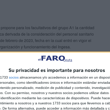
propone para los facultativos del grupo A1 la cantidad
 derivada de la consideración del personal sanitario
de febrero de 2023, fecha en la cual entró en vigor el
rganización y funcionamiento del Ingesa.
cuerdo" con todos los sindicatos representados en la
a para el día 23 de mayo, "considerando todas las
Su privacidad es importante para nosotros
os grupos A1, A2, C1 y C2".
s 1733
socios
almacenamos y/o accedemos a información en un disposit
sonales, como identificadores únicos e información estándar enviada 
ntenido personalizado, medición de publicidad y contenido, investigaci
os.
Con su permiso, nosotros y nuestros socios podemos utilizar datos 
identificación mediante las características de dispositivos. Puede hacer
ntimiento a nosotros y a nuestros 1733 socios para que llevemos a ca
. De forma alternativa, puede acceder a información más detallada y 