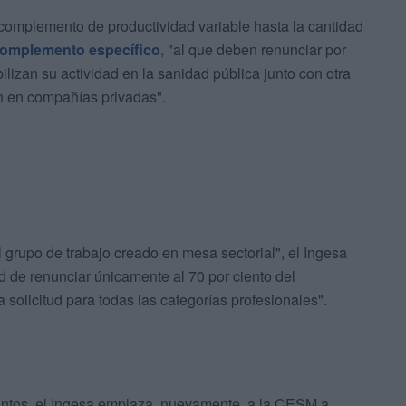
 complemento de productividad variable hasta la cantidad
complemento específico
, "al que deben renunciar por
lizan su actividad en la sanidad pública junto con otra
en en compañías privadas".
 grupo de trabajo creado en mesa sectorial", el Ingesa
ad de renunciar únicamente al 70 por ciento del
solicitud para todas las categorías profesionales".
asuntos, el Ingesa emplaza, nuevamente, a la CESM a