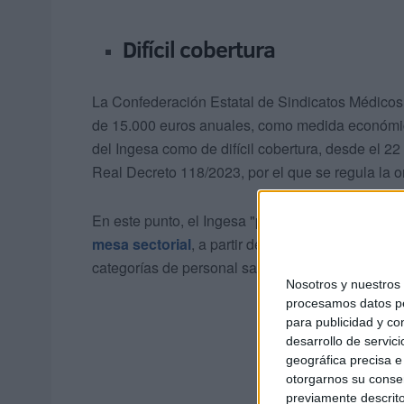
Difícil cobertura
La Confederación Estatal de Sindicatos Médicos 
de 15.000 euros anuales, como medida económica
del Ingesa como de difícil cobertura, desde el 22 
Real Decreto 118/2023, por el que se regula la o
En este punto, el Ingesa "pretende alcanzar un a
mesa sectorial
, a partir de la reunión convocad
categorías de personal sanitario, existentes en l
Nosotros y nuestro
procesamos datos per
para publicidad y co
desarrollo de servici
geográfica precisa e 
otorgarnos su conse
previamente descrito