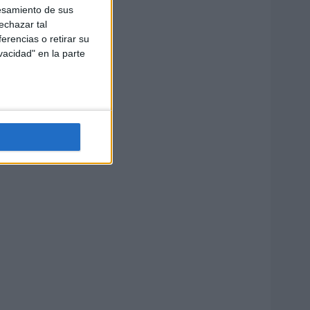
esamiento de sus
echazar tal
erencias o retirar su
vacidad" en la parte