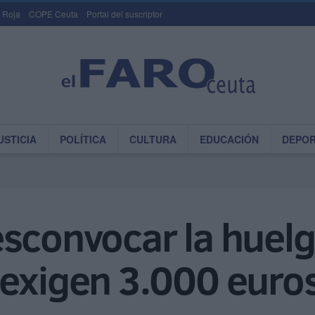
 Roja
COPE Ceuta
Portal del suscriptor
USTICIA
POLÍTICA
CULTURA
EDUCACIÓN
DEPO
esconvocar la huel
 exigen 3.000 euro