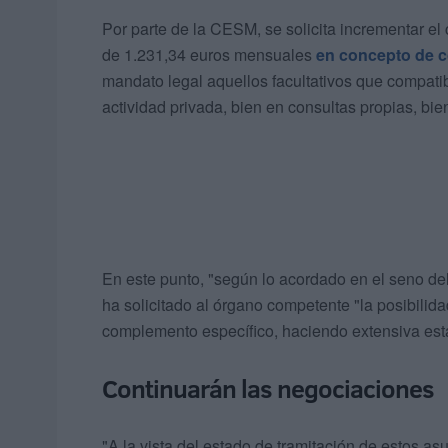
Por parte de la CESM, se solicita incrementar el
de 1.231,34 euros mensuales
en concepto de 
mandato legal aquellos facultativos que compatibi
actividad privada, bien en consultas propias, bi
En este punto, "según lo acordado en el seno del
ha solicitado al órgano competente "la posibilid
complemento específico, haciendo extensiva esta 
Continuarán las negociaciones
"A la vista del estado de tramitación de estos 