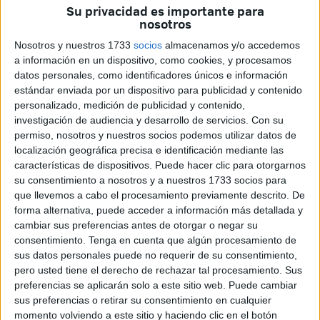
Su privacidad es importante para
asuntos que afectan directamente a la economía, la
nosotros
seguridad, la sostenibilidad y la calidad de vida de los
Nosotros y nuestros 1733
socios
almacenamos y/o accedemos
ceutíes.
a información en un dispositivo, como cookies, y procesamos
datos personales, como identificadores únicos e información
“Desde el PSOE denunciamos una vez más el
estándar enviada por un dispositivo para publicidad y contenido
incumplimiento reiterado de compromisos aprobados
personalizado, medición de publicidad y contenido,
en Pleno
y la ausencia de actuaciones eficaces en
investigación de audiencia y desarrollo de servicios.
Con su
permiso, nosotros y nuestros socios podemos utilizar datos de
problemas que llevan años esperando soluciones”,
localización geográfica precisa e identificación mediante las
señalan los socialistas.
características de dispositivos. Puede hacer clic para otorgarnos
su consentimiento a nosotros y a nuestros 1733 socios para
Apoyo a los comerciantes de Hadú:
que llevemos a cabo el procesamiento previamente descrito. De
forma alternativa, puede acceder a información más detallada y
compromisos incumplidos
cambiar sus preferencias antes de otorgar o negar su
consentimiento.
Tenga en cuenta que algún procesamiento de
Los socialistas recuerdan que la Asamblea aprobó una
sus datos personales puede no requerir de su consentimiento,
pero usted tiene el derecho de rechazar tal procesamiento. Sus
propuesta del PSOE para mitigar los perjuicios
preferencias se aplicarán solo a este sitio web. Puede cambiar
ocasionados por las obras en la avenida principal de
sus preferencias o retirar su consentimiento en cualquier
Hadú. Entre las medidas estaban la creación de un fondo
momento volviendo a este sitio y haciendo clic en el botón