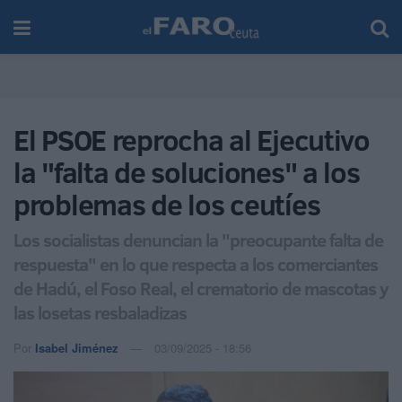
El PSOE reprocha al Ejecutivo
la "falta de soluciones" a los
problemas de los ceutíes
Los socialistas denuncian la "preocupante falta de
respuesta" en lo que respecta a los comerciantes
de Hadú, el Foso Real, el crematorio de mascotas y
las losetas resbaladizas
Por
Isabel Jiménez
03/09/2025 - 18:56