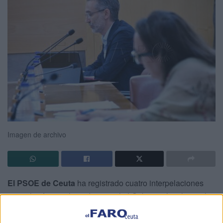
Imagen de archivo
El PSOE de Ceuta
ha registrado cuatro interpelaciones
para el próximo pleno de control al Gobierno local con el
objetivo de exigir explicaciones al Ejecutivo de Juan Vivas
por lo que califican como una
“falta de respuesta”
en