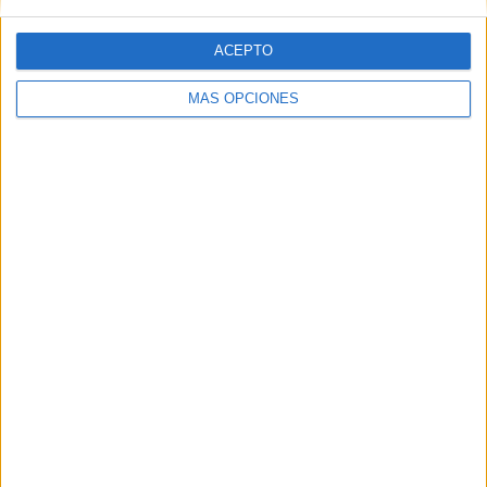
Tags:
Elecciones 26M
ACEPTO
Related
Posts
MÁS OPCIONES
Vivas marcará las líneas de la legislatura
en su discurso de investidura
HACE 7 AÑOS
Votos para la pedagogía
HACE 7 AÑOS
La Junta Electoral cierra el recuento del
26-M sin cambio en el reparto de
escaños
HACE 7 AÑOS
Vivas cierra sus reuniones con Caballas
y MDyC
HACE 7 AÑOS