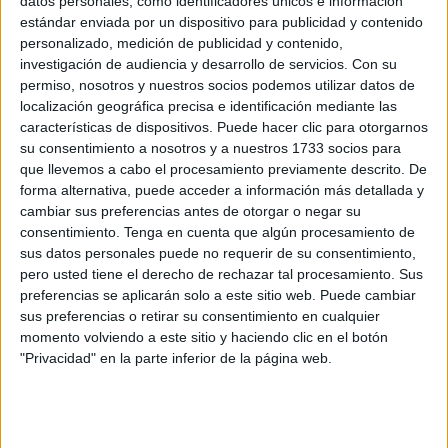
prevista la construcción de 1.500 viviendas sociales como
datos personales, como identificadores únicos e información
estándar enviada por un dispositivo para publicidad y contenido
un primer impulso a las necesidades de Ceuta.
personalizado, medición de publicidad y contenido,
investigación de audiencia y desarrollo de servicios.
Con su
Para lograrlo, teniendo en cuenta la escasez de suelo de
permiso, nosotros y nuestros socios podemos utilizar datos de
la que adolece la ciudad, buscará iniciar conversaciones
localización geográfica precisa e identificación mediante las
con Defensa para el uso del suelo que actualmente está
características de dispositivos. Puede hacer clic para otorgarnos
considerado de uso militar. “Crememos que uno de los
su consentimiento a nosotros y a nuestros 1733 socios para
que llevemos a cabo el procesamiento previamente descrito. De
principales, y además graves de la ciudad, es la falta de
forma alternativa, puede acceder a información más detallada y
vivienda. Para ello abogamos por celebrar convenios con
cambiar sus preferencias antes de otorgar o negar su
el Ministerio de Defensa para liberar suelo. Es necesario
consentimiento.
Tenga en cuenta que algún procesamiento de
tener suelo para llevar a cabo esta construcción de
sus datos personales puede no requerir de su consentimiento,
pero usted tiene el derecho de rechazar tal procesamiento. Sus
viviendas sociales”, matizó Hernández.
preferencias se aplicarán solo a este sitio web. Puede cambiar
sus preferencias o retirar su consentimiento en cualquier
Los socialistas también estudiarán la regulación de los
momento volviendo a este sitio y haciendo clic en el botón
precios del alquiler, para facilitar el acceso a una vivienda
"Privacidad" en la parte inferior de la página web.
digna. Para ello apuestan por conformar un parque de
viviendas mucho más grande e, incluso, hablar entre los
poderes públicos para regular el precio del alquiler y crear