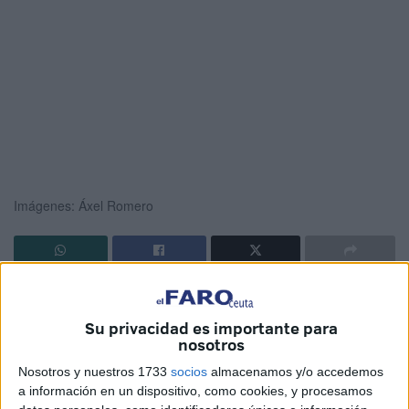
Imágenes: Áxel Romero
Hasta
Loma Colmenar
se ha desplazado el
PSOE
para
hablar de las propuestas que llevan en su programa
Su privacidad es importante para
electoral en materia de vivienda. Con la promoción de las
nosotros
317 VPO y los edificios de colores de fondo, Hernández
Nosotros y nuestros 1733
socios
almacenamos y/o accedemos
informó que de llegar a la Presidencia de la Ciudad tiene
a información en un dispositivo, como cookies, y procesamos