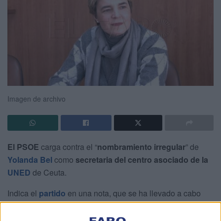
Imagen de archivo
El PSOE
carga contra el “
nombramiento irregular
” de
Yolanda Bel
como
secretaria del centro asociado de la
UNED
de Ceuta.
Indica el
partido
en una nota, que se ha llevado a cabo
“en contra de lo dispuesto en la normativa vigente de la
UNED y de su propio centro, al
carecer dicha persona de