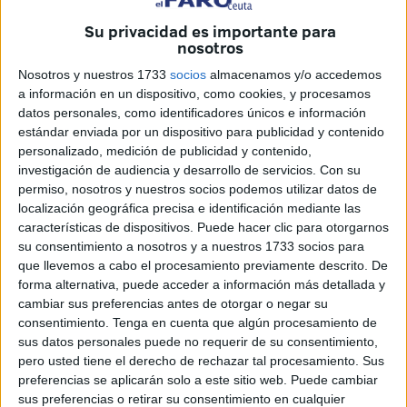
la venia docendi
, requisito imprescindible para el
Su privacidad es importante para
desempeño de funciones institucionales y representativas
nosotros
dentro de la universidad”.
Nosotros y nuestros 1733
socios
almacenamos y/o accedemos
a información en un dispositivo, como cookies, y procesamos
Lo afirma la secretaria de Educación Mayda Daoud quien,
datos personales, como identificadores únicos e información
además, aclara que, “tal y como establece el artículo 16.2
estándar enviada por un dispositivo para publicidad y contenido
del Estatuto del Profesor Tutor de la UNED, los tutores que
personalizado, medición de publicidad y contenido,
investigación de audiencia y desarrollo de servicios.
Con su
no han obtenido la venia docendi, que se concede solo
permiso, nosotros y nuestros socios podemos utilizar datos de
tras superar un curso de formación obligatorio, no pueden
localización geográfica precisa e identificación mediante las
ejercer representación institucional, ni ser designados para
características de dispositivos. Puede hacer clic para otorgarnos
cargos como el de la secretaría”.
su consentimiento a nosotros y a nuestros 1733 socios para
que llevemos a cabo el procesamiento previamente descrito. De
forma alternativa, puede acceder a información más detallada y
Nombrada por un director con
cambiar sus preferencias antes de otorgar o negar su
mandato caducado
consentimiento.
Tenga en cuenta que algún procesamiento de
sus datos personales puede no requerir de su consentimiento,
pero usted tiene el derecho de rechazar tal procesamiento. Sus
“Por tanto, cualquier nombramiento que ignore esta
preferencias se aplicarán solo a este sitio web. Puede cambiar
exigencia constituye una flagrante vulneración del marco
sus preferencias o retirar su consentimiento en cualquier