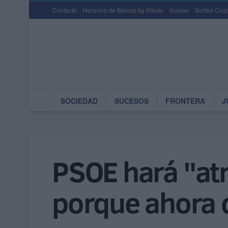
Contacto
Horarios de Barcos by Kikoto
Vuelos
Sorteo Cruz
SOCIEDAD
SUCESOS
FRONTERA
J
PSOE hará "at
porque ahora d