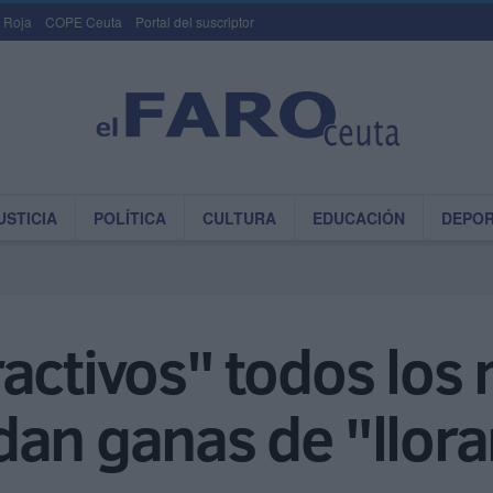
 Roja
COPE Ceuta
Portal del suscriptor
USTICIA
POLÍTICA
CULTURA
EDUCACIÓN
DEPO
ractivos" todos los
an ganas de "llora