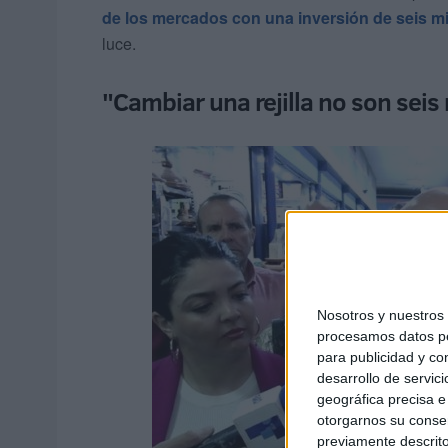
de los mercados con una inversión de seis m
luce.
"Cambiar una rejilla no son seis
Nosotros y nuestro
procesamos datos per
para publicidad y co
desarrollo de servici
geográfica precisa e 
otorgarnos su conse
previamente descrito