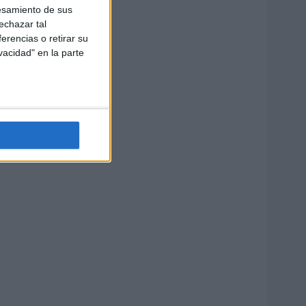
esamiento de sus
echazar tal
erencias o retirar su
vacidad" en la parte