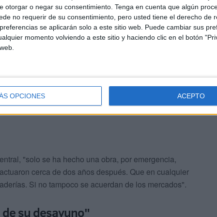
e otorgar o negar su consentimiento.
Tenga en cuenta que algún proc
de no requerir de su consentimiento, pero usted tiene el derecho de r
referencias se aplicarán solo a este sitio web. Puede cambiar sus pref
alquier momento volviendo a este sitio y haciendo clic en el botón "Pri
 web.
rque aquí no se nota, no se ve. Pero ni en el Central ni
ar una rejilla: eso no son seis millones de euros", ha
.
ÁS OPCIONES
ACEPTO
ntral, "solo se ha hecho una obra, por emergencia,
 actuaron cerca de dos años después. Que en cualquier
caderías. Si no tampoco se acuerdan de los mercados".
e de su desayuno"