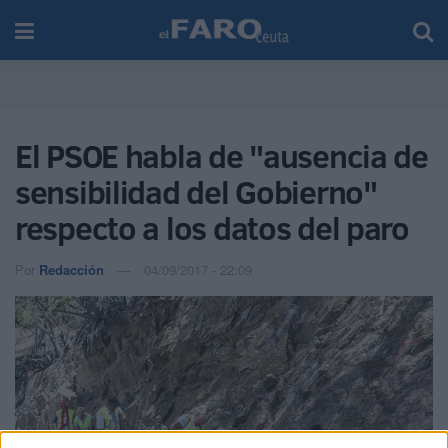
El PSOE habla de "ausencia de
sensibilidad del Gobierno"
respecto a los datos del paro
Por
Redacción
04/09/2017 - 22:09