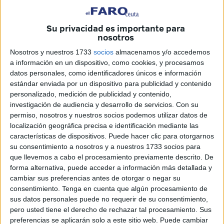
Su privacidad es importante para
nosotros
Nosotros y nuestros 1733
socios
almacenamos y/o accedemos
a información en un dispositivo, como cookies, y procesamos
datos personales, como identificadores únicos e información
estándar enviada por un dispositivo para publicidad y contenido
personalizado, medición de publicidad y contenido,
investigación de audiencia y desarrollo de servicios.
Con su
permiso, nosotros y nuestros socios podemos utilizar datos de
localización geográfica precisa e identificación mediante las
Hay una ausencia de ideas, proyectos e
características de dispositivos. Puede hacer clic para otorgarnos
iniciativas del Gobierno Local
su consentimiento a nosotros y a nuestros 1733 socios para
que llevemos a cabo el procesamiento previamente descrito. De
forma alternativa, puede acceder a información más detallada y
El secretario de Empleo y Formación del PSOE de Ceuta,
cambiar sus preferencias antes de otorgar o negar su
Luciano Buscemi, considera que “el dato del paro en
consentimiento.
Tenga en cuenta que algún procesamiento de
Ceuta, debidamente contextualizado, permite comprender
sus datos personales puede no requerir de su consentimiento,
pero usted tiene el derecho de rechazar tal procesamiento. Sus
que es por culpa de la inepcia del Gobierno y de su falta
preferencias se aplicarán solo a este sitio web. Puede cambiar