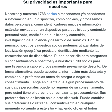
Su privacidad es importante para
patrimonio verde
, que hasta ahora se ha realizado
nosotros
únicamente
a golpe de emergencia
.
Nosotros y nuestros 1733
socios
almacenamos y/o accedemos
a información en un dispositivo, como cookies, y procesamos
“La ciudad carece de un plan de arbolado urbano claro,
datos personales, como identificadores únicos e información
transparente y participativo, y eso tiene consecuencias
estándar enviada por un dispositivo para publicidad y contenido
personalizado, medición de publicidad y contenido,
directas para la seguridad de los vecinos”, señala
Kauzar
investigación de audiencia y desarrollo de servicios.
Con su
Laasri
, secretaria de Transición Justa del PSOE ceutí. La
permiso, nosotros y nuestros socios podemos utilizar datos de
responsable socialista recuerda que ya en octubre de
localización geográfica precisa e identificación mediante las
2025 se advirtió sobre la necesidad de un
plan de
características de dispositivos. Puede hacer clic para otorgarnos
arbolado
, tras repetidas caídas de ramas en diferentes
su consentimiento a nosotros y a nuestros 1733 socios para
que llevemos a cabo el procesamiento previamente descrito. De
barriadas.
forma alternativa, puede acceder a información más detallada y
cambiar sus preferencias antes de otorgar o negar su
El partido denuncia que, a pesar de los avisos previos, el
consentimiento.
Tenga en cuenta que algún procesamiento de
Gobierno local
sigue sin afrontar la situación con una
sus datos personales puede no requerir de su consentimiento,
estrategia real que contemple
prevención,
pero usted tiene el derecho de rechazar tal procesamiento. Sus
mantenimiento y reposición de ejemplares
. Según
preferencias se aplicarán solo a este sitio web. Puede cambiar
sus preferencias o retirar su consentimiento en cualquier
Laasri, gestionar el arbolado solo cuando se produce una
momento volviendo a este sitio y haciendo clic en el botón
emergencia no puede considerarse suficiente ni