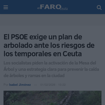
El PSOE exige un plan de
arbolado ante los riesgos de
los temporales en Ceuta
Los socialistas piden la activación de la Mesa del
Árbol y una estrategia clara para prevenir la caída
de árboles y ramas en la ciudad
Por
Isabel Jiménez
01/02/2026 - 13:22