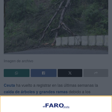
Imagen de archivo
Ceuta
ha vuelto a registrar en las últimas semanas la
caída de
árboles y grandes ramas
debido a los
sucesivos temporales que han azotado la ciudad. Este
aumento de incidentes ha puesto en evidencia, según el
PSOE de Ceuta
, la falta de una
gestión integral del