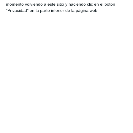
momento volviendo a este sitio y haciendo clic en el botón
cemento
. Ceuta pierde arbolado y gana espacio abierto
"Privacidad" en la parte inferior de la página web.
de hormigón, problema que podría solucionarse si el
Gobierno escuchara a los que saben”.
Por todo ello, “instamos al Gobierno a explicar sus planes
para aplicar
una política sostenible de gestión de los
espacios verdes y el arbolado de la ciudad
y detallar
cuándo va a convocar la
Mesa del Árbol
a la que se
comprometió en esta asamblea”, ha manifestado Guerrero.
Ramírez defiende las actuaciones de
su área
Ante estas palabras, Alejandro Ramírez ha respondido
que “no es cierto que cuando se ha llevado a cabo
cualquier tipo de actuación medioambiental no se realiza
con criterio.
Todo se realiza en base a los informes