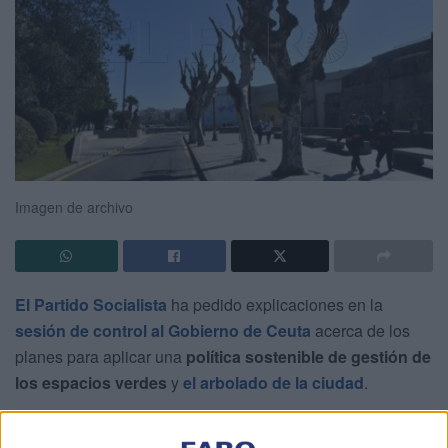
Imagen de archivo
El Partido Socialista
ha pedido explicaciones en la
sesión de control al Gobierno de Ceuta
acerca de los
planes para aplicar una
política sostenible de gestión de
los espacios verdes
y
el arbolado de la ciudad
.
El consejero
del área correspondiente, Alejandro