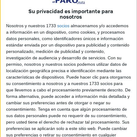
Ramírez, ha defendido la labor de los técnicos de Medio
Ambiente y de
Obimasa
así como que todas las
Su privacidad es importante para
nosotros
actuaciones se llevan a cabo con criterio y en base a los
informes.
Nosotros y nuestros 1733
socios
almacenamos y/o accedemos
a información en un dispositivo, como cookies, y procesamos
Según ha manifestado Sebastián Guerrero, “es pasado
datos personales, como identificadores únicos e información
mes de abril muchos ceutíes vimos como desaparecía el
estándar enviada por un dispositivo para publicidad y contenido
personalizado, medición de publicidad y contenido,
sauce llorón de la Marina
,
herido de muerte desde las
investigación de audiencia y desarrollo de servicios.
Con su
obras de remodelación de la zona
”.
permiso, nosotros y nuestros socios podemos utilizar datos de
localización geográfica precisa e identificación mediante las
Denunciar en el pleno
características de dispositivos. Puede hacer clic para otorgarnos
su consentimiento a nosotros y a nuestros 1733 socios para
que llevemos a cabo el procesamiento previamente descrito. De
Esto les ha llevado a presentar esta interpelación y
forma alternativa, puede acceder a información más detallada y
denunciar en el pleno “la nefasta
política medioambiental
cambiar sus preferencias antes de otorgar o negar su
de este Gobierno", además de pedir "que se ponga fin a la
consentimiento.
Tenga en cuenta que algún procesamiento de
tala sin control".
sus datos personales puede no requerir de su consentimiento,
pero usted tiene el derecho de rechazar tal procesamiento. Sus
Algo que está llevando a que en la ciudad, según el
preferencias se aplicarán solo a este sitio web. Puede cambiar
sus preferencias o retirar su consentimiento en cualquier
PSOE, haya “
árboles enanos y ahogados en el