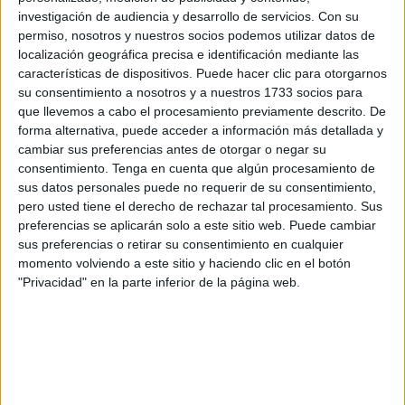
"están destinados a
facilitar la conciliación laboral y
investigación de audiencia y desarrollo de servicios.
Con su
familiar
de las familias" mediante la apertura de
aulas
permiso, nosotros y nuestros socios podemos utilizar datos de
matinales y vespertinas
en los
24 colegios públicos y
localización geográfica precisa e identificación mediante las
concertados
de la ciudad.
características de dispositivos. Puede hacer clic para otorgarnos
su consentimiento a nosotros y a nuestros 1733 socios para
que llevemos a cabo el procesamiento previamente descrito. De
Denuncia sobre el Plan
forma alternativa, puede acceder a información más detallada y
Corresponsables en Ceuta
cambiar sus preferencias antes de otorgar o negar su
consentimiento.
Tenga en cuenta que algún procesamiento de
sus datos personales puede no requerir de su consentimiento,
“Desde su puesta en marcha, adjudicada a la empresa
pero usted tiene el derecho de rechazar tal procesamiento. Sus
Tragsatec
, el servicio arrastra problemas”, explica la
preferencias se aplicarán solo a este sitio web. Puede cambiar
secretaria de Igualdad del
PSOE de Ceuta
, Mercedes
sus preferencias o retirar su consentimiento en cualquier
momento volviendo a este sitio y haciendo clic en el botón
Vega.
"Privacidad" en la parte inferior de la página web.
“Los monitores carecen de un programa; no existe un
protocolo claro de actuación ante conductas disruptivas
del alumnado; no hay servicio de limpieza propio y nadie
ha definido con claridad quién asume la responsabilidad
en caso de incidente durante el horario de atención”, alerta