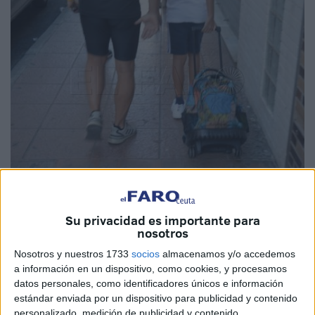
Imagen de archivo
Su privacidad es importante para
nosotros
Nosotros y nuestros 1733
socios
almacenamos y/o accedemos
El
PSOE de Ceuta
denuncia la "deficiente gestión que el
a información en un dispositivo, como cookies, y procesamos
Gobierno del Partido Popular
está haciendo de los
datos personales, como identificadores únicos e información
estándar enviada por un dispositivo para publicidad y contenido
fondos estatales del Plan Corresponsables"
, que
personalizado, medición de publicidad y contenido,