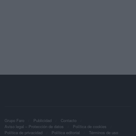
Grupo Faro
Publicidad
Contacto
Aviso legal – Protección de datos
Política de cookies
Política de privacidad
Política editorial
Términos de uso