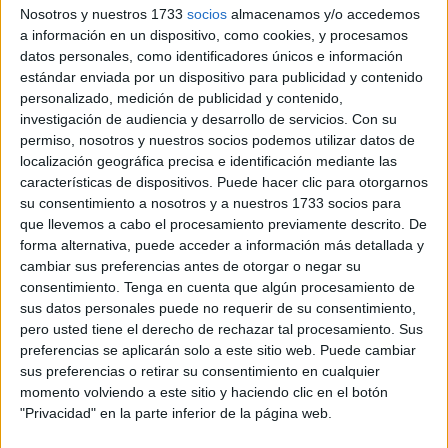
El
Plan Corresponsables
no es solo un subsidio, sino
Nosotros y nuestros 1733
socios
almacenamos y/o accedemos
una política pública integral que busca reconocer el
a información en un dispositivo, como cookies, y procesamos
cuidado como un pilar esencial del Estado del Bienestar.
datos personales, como identificadores únicos e información
estándar enviada por un dispositivo para publicidad y contenido
Enmarcado en las actuaciones de la
Consejería de
personalizado, medición de publicidad y contenido,
investigación de audiencia y desarrollo de servicios.
Con su
Sanidad y Servicios Sociales
, este programa pretende
permiso, nosotros y nuestros socios podemos utilizar datos de
articular un sistema de cuidado profesional que dignifique
localización geográfica precisa e identificación mediante las
el sector y promueva un reparto equitativo de las tareas
características de dispositivos. Puede hacer clic para otorgarnos
domésticas.
su consentimiento a nosotros y a nuestros 1733 socios para
que llevemos a cabo el procesamiento previamente descrito. De
A través de la ayuda a domicilio Ceuta Plan
forma alternativa, puede acceder a información más detallada y
cambiar sus preferencias antes de otorgar o negar su
Corresponsables, se habilitan servicios de cuidado de
consentimiento.
Tenga en cuenta que algún procesamiento de
calidad que pueden prestarse directamente en el hogar por
sus datos personales puede no requerir de su consentimiento,
un número determinado de horas semanales.
pero usted tiene el derecho de rechazar tal procesamiento. Sus
preferencias se aplicarán solo a este sitio web. Puede cambiar
El objetivo es claro: que ninguna familia ceutí tenga que
sus preferencias o retirar su consentimiento en cualquier
elegir entre su desarrollo profesional y el bienestar de sus
momento volviendo a este sitio y haciendo clic en el botón
hijos menores de 16 años.
"Privacidad" en la parte inferior de la página web.