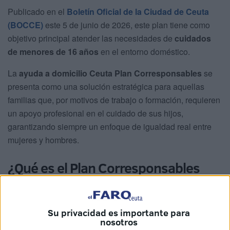
Publicado en el
Boletín Oficial de la Ciudad de Ceuta
(BOCCE)
este 5 de junio de 2026, este plan tiene como
objetivo principal atender las necesidades de
cuidados
de menores de 16 años
en el entorno doméstico.
La
ayuda a domicilio Ceuta Plan Corresponsables
se
presenta como una solución estratégica para aquellas
familias que, por motivos de trabajo o formación, requieren
un apoyo profesional en el cuidado de sus hijos,
garantizando siempre un enfoque de igualdad real entre
mujeres y hombres.
¿Qué es el Plan Corresponsables
2026 en Ceuta?
Su privacidad es importante para
nosotros