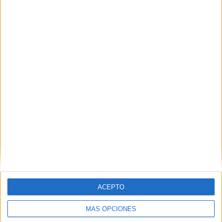
las tareas domésticas de limpieza general, la atención a
otros miembros de la familia que no sean beneficiarios o el
cuidado de animales de compañía.
Requisitos y documentación
necesaria
ACEPTO
MÁS OPCIONES