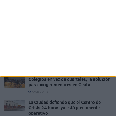
asentados en el 'Rosalía de Castro'
HACE 1 DÍA
El Gobierno de Ceuta ordena la limpieza
extraordinaria de colegios tras detectar
varias entradas
HACE 1 DÍA
528 estudiantes de Ceuta recibirán 265
euros de ayuda por haber terminado la
ESO
HACE 1 DÍA
Colegios en vez de cuarteles, la solución
para acoger menores en Ceuta
HACE 2 DÍAS
La Ciudad defiende que el Centro de
Crisis 24 horas ya está plenamente
operativo