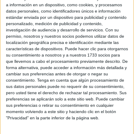
que viven muchas “personas trabajadoras y humildes” y
a información en un dispositivo, como cookies, y procesamos
están siendo engañadas a su juicio por el Partido Popular.
datos personales, como identificadores únicos e información
estándar enviada por un dispositivo para publicidad y contenido
“Prometió un mega aparcamiento
que se ha convertido
personalizado, medición de publicidad y contenido,
investigación de audiencia y desarrollo de servicios.
Con su
en un descampado. A mis espaldas tenéis la cárcel de
permiso, nosotros y nuestros socios podemos utilizar datos de
mujeres donde el Partido Socialista en los Presupuestos
localización geográfica precisa e identificación mediante las
de 2021-2022 incorporamos una partida para la reforma
características de dispositivos. Puede hacer clic para otorgarnos
que tampoco ha cumplido. Una barriada en la que de
su consentimiento a nosotros y a nuestros 1733 socios para
que llevemos a cabo el procesamiento previamente descrito. De
nuevo el señor Vivas vuelve a incumplir sus promesas”.
forma alternativa, puede acceder a información más detallada y
cambiar sus preferencias antes de otorgar o negar su
Además Gutiérrez se ha apuntado el tanto por las obras
consentimiento.
Tenga en cuenta que algún procesamiento de
que se está acometiendo en Monte Hacho y en el Sarchal
sus datos personales puede no requerir de su consentimiento,
ya que ha señalado que son unas ejecuciones que “los
pero usted tiene el derecho de rechazar tal procesamiento. Sus
socialistas incorporaron a los presupuestos de 2022”.
preferencias se aplicarán solo a este sitio web. Puede cambiar
sus preferencias o retirar su consentimiento en cualquier
“Arrancamos el lunes porque vamos hacer puerta a puerta,
momento volviendo a este sitio y haciendo clic en el botón
"Privacidad" en la parte inferior de la página web.
vamos hablar con los vecinos y le vamos a dar las
soluciones a sus graves problemas. Uno de ellos es el