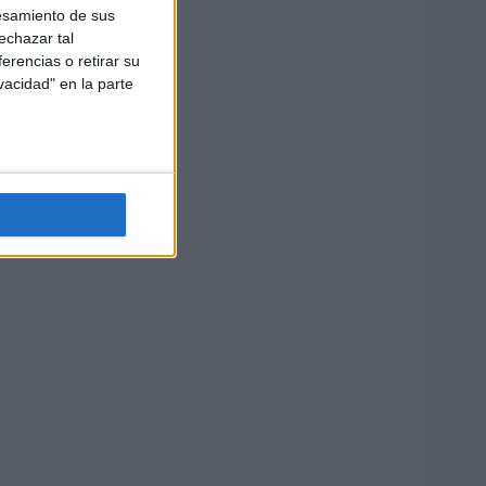
esamiento de sus
echazar tal
erencias o retirar su
vacidad" en la parte