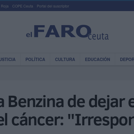
 Roja
COPE Ceuta
Portal del suscriptor
USTICIA
POLÍTICA
CULTURA
EDUCACIÓN
DEPO
 Benzina de dejar e
el cáncer: "Irrespo