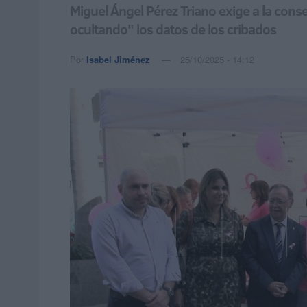
Miguel Ángel Pérez Triano exige a la conse
ocultando" los datos de los cribados
Por
Isabel Jiménez
25/10/2025 - 14:12