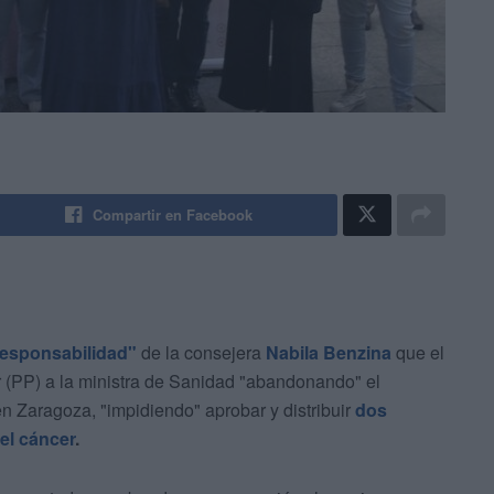
Compartir en Facebook
responsabilidad"
de la consejera
Nabila Benzina
que el
 (PP) a la ministra de Sanidad "abandonando" el
n Zaragoza, "impidiendo" aprobar y distribuir
dos
del cáncer
.