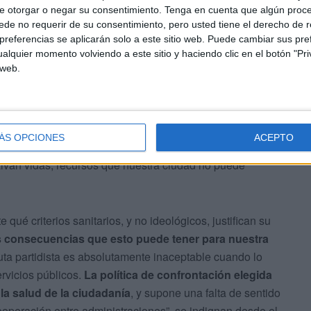
e otorgar o negar su consentimiento.
Tenga en cuenta que algún proc
de no requerir de su consentimiento, pero usted tiene el derecho de r
referencias se aplicarán solo a este sitio web. Puede cambiar sus pref
alquier momento volviendo a este sitio y haciendo clic en el botón "Pri
RTVE
 web.
n ellos Nabila Benzina, no es otro que "
seguir
cer
. Una muestra más de
irresponsabilidad y deslealtad
denuncia el líder de los socialistas ceutíes, Miguel Ángel
ÁS OPCIONES
ACEPTO
mparezca para dar explicaciones
públicas “por unirse al
alvan vidas, recursos que nuestra ciudad no puede
qué criterios sanitarios, y no ideológicos, justifican su
s consecuencias que esto puede tener para nuestra
uta partidista es absolutamente inaceptable cuando lo
ervicios públicos.
La política de confrontación elegida
la salud de la ciudadanía
, y supone una falta de sentido
cooperación entre administraciones”, se indignan desde el