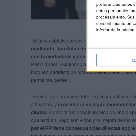
preferencias antes d
datos personales pue
procesamiento. Sus p
consentimiento en cu
inferior de la página
“El único objetivo de los consejeros del PP, y co
ocultando" los datos de los cribados del cán
con la ciudadanía y con la sanidad pública
”, 
M
Pérez Triano, exigiendo
a la consejera que co
bloqueo partidista de recursos esenciales que s
permitirse perder”.
“El Gobierno de Vivas debe explicar públicamente 
actuación, y
si se valoró en algún momento la
ciudad
. Convertir un debate técnico en una disp
que está en juego son vidas y la mejora de los s
por el PP tiene consecuencias directas sobre 
institucional que evidencia su desprecio por la 