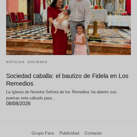
NOTICIAS
SOCIEDAD
Sociedad caballa: el bautizo de Fidela en Los
Remedios
La Iglesia de Nuestra Señora de los Remedios ha abierto sus
puertas este sábado para…
08/08/2026
Grupo Faro
Publicidad
Contacto