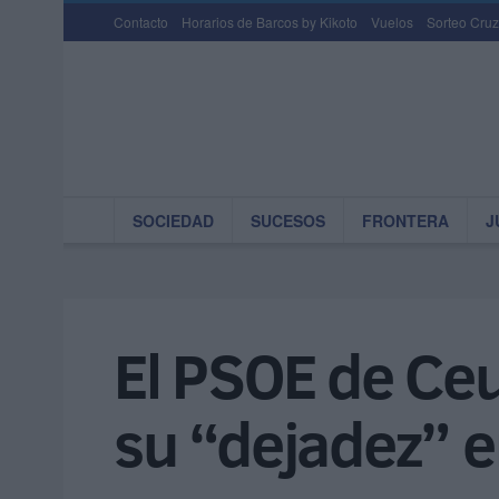
Contacto
Horarios de Barcos by Kikoto
Vuelos
Sorteo Cruz
SOCIEDAD
SUCESOS
FRONTERA
J
El PSOE de Ceu
su “dejadez” e