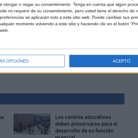
e otorgar o negar su consentimiento.
Tenga en cuenta que algún proc
de no requerir de su consentimiento, pero usted tiene el derecho de r
referencias se aplicarán solo a este sitio web. Puede cambiar sus pref
alquier momento volviendo a este sitio y haciendo clic en el botón "Pri
 web.
on varios los factores que inciden sobre la realidad del
ÁS OPCIONES
ACEPTO
 distintas medidas y soluciones que dinamicen nuestra
tivo que redunde en el.
na
Los centros educativos
deben preservarse para el
desarrollo de su función
esencial