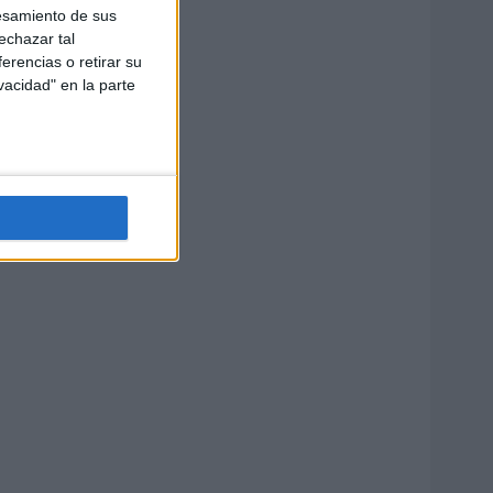
esamiento de sus
echazar tal
erencias o retirar su
vacidad" en la parte