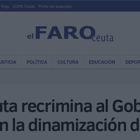
 Roja
COPE Ceuta
Portal del suscriptor
USTICIA
POLÍTICA
CULTURA
EDUCACIÓN
DEPO
ta recrimina al Go
n la dinamización 