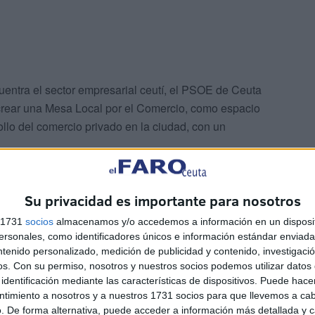
uentra el sector empresarial ceutí, el PSOE de Ceuta
e crear una Mesa Local por el Comercio, como espacio
llo del comercio privado en la ciudad, con un
Su privacidad es importante para nosotros
s 1731
socios
almacenamos y/o accedemos a información en un disposit
sonales, como identificadores únicos e información estándar enviada 
ntenido personalizado, medición de publicidad y contenido, investigaci
os de gobierno en Ceuta, no ha materializado los
os.
Con su permiso, nosotros y nuestros socios podemos utilizar datos 
identificación mediante las características de dispositivos. Puede hacer
nal 352, la ordenación y regulación de los polígono del
ntimiento a nosotros y a nuestros 1731 socios para que llevemos a ca
atro ejes que hubieran sido suficientes para crear parte de
. De forma alternativa, puede acceder a información más detallada y 