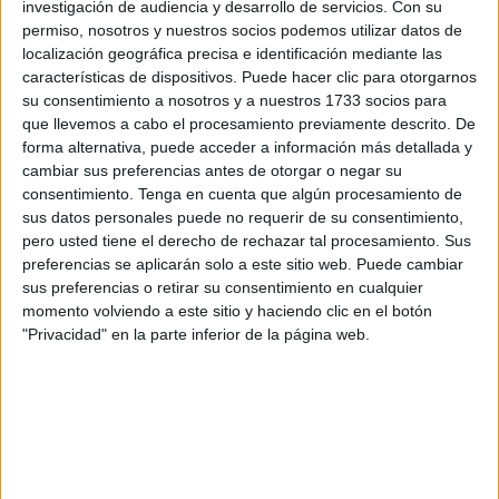
investigación de audiencia y desarrollo de servicios.
Con su
permiso, nosotros y nuestros socios podemos utilizar datos de
Fue la primera reunión que celebraron para este fin
y
localización geográfica precisa e identificación mediante las
que contó con la participación por parte de los socialistas
características de dispositivos. Puede hacer clic para otorgarnos
del secretario general del PSOE de Ceuta, Miguel Ángel
su consentimiento a nosotros y a nuestros 1733 socios para
que llevemos a cabo el procesamiento previamente descrito. De
Pérez Triano; el secretario de organización, Antonio
forma alternativa, puede acceder a información más detallada y
Coronil, y la secretaria de Comercio, Blanca Gómez,
cambiar sus preferencias antes de otorgar o negar su
consentimiento.
Tenga en cuenta que algún procesamiento de
De parte de la Cámara de Comercio el encuentro estuvo
sus datos personales puede no requerir de su consentimiento,
encabezado por su presidente, Karim Bulaix.
pero usted tiene el derecho de rechazar tal procesamiento. Sus
preferencias se aplicarán solo a este sitio web. Puede cambiar
El PSOE de Ceuta y el órgano cameral, en esta primera
sus preferencias o retirar su consentimiento en cualquier
cita para abordar estos asuntos, coincidieron al poner
momento volviendo a este sitio y haciendo clic en el botón
"Privacidad" en la parte inferior de la página web.
manifiesto
“su voluntad de colaboración y diálogo en
los temas de mayor relevancia para el futuro de
nuestra ciudad”
.
Paro juvenil