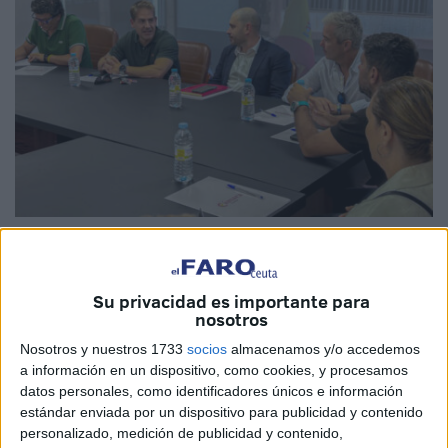
Imágenes cedidas
Su privacidad es importante para
nosotros
Miembros de la Ejecutiva del PSOE de Ceuta y de la
Nosotros y nuestros 1733
socios
almacenamos y/o accedemos
dirección de la
Cámara de Comercio
analizaron la
a información en un dispositivo, como cookies, y procesamos
situación actual y las necesidades del tejido
datos personales, como identificadores únicos e información
estándar enviada por un dispositivo para publicidad y contenido
económico
de la ciudad autónoma en un encuentro que
personalizado, medición de publicidad y contenido,
se desarrolló la tarde del martes.