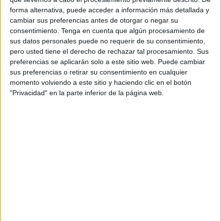
encuentro en el que van a participar 35 jóvenes de Ceuta,
forma alternativa, puede acceder a información más detallada y
cambiar sus preferencias antes de otorgar o negar su
Granada y Málaga, con edades comprendidas entre 17 y
consentimiento.
Tenga en cuenta que algún procesamiento de
25 años. Se trata de una iniciativa organizada en el
marco
sus datos personales puede no requerir de su consentimiento,
de la Semana Europea de la Juventud.
pero usted tiene el derecho de rechazar tal procesamiento. Sus
preferencias se aplicarán solo a este sitio web. Puede cambiar
Los proyectos de diálogo estructurado están enmarcados
sus preferencias o retirar su consentimiento en cualquier
en la Acción Clave 3 (KA3) del programa Erasmus+. Es
momento volviendo a este sitio y haciendo clic en el botón
"Privacidad" en la parte inferior de la página web.
una iniciativa de la
Unión Europea
que promueve la
participación de jóvenes de todos los rincones de Europa
en la vida democrática y fomenta el debate para la
creación de las políticas europeas de juventud a través de
las deliberaciones entre jóvenes y responsables de estas
políticas.
Dicho encuentro se va a realizar en Málaga, desde
mañana y hasta el domingo, y en él se tratarán las
conclusiones de los grupos de trabajo realizados
previamente por cada grupo de jóvenes en su ciudad y