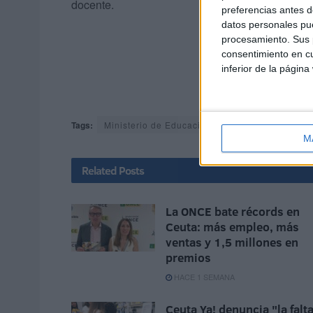
docente.
preferencias antes d
datos personales pue
procesamiento. Sus p
consentimiento en cu
inferior de la página
Tags:
Ministerio de Educación y FP (MEFP)
Rama
M
Related
Posts
La ONCE bate récords en
Ceuta: más empleo, más
ventas y 1,5 millones en
premios
HACE 1 SEMANA
Ceuta Ya! denuncia "la falt