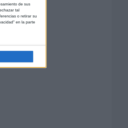
esamiento de sus
echazar tal
erencias o retirar su
vacidad" en la parte