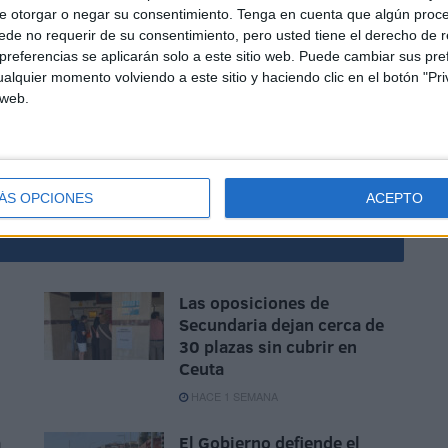
e otorgar o negar su consentimiento.
Tenga en cuenta que algún proc
de no requerir de su consentimiento, pero usted tiene el derecho de r
referencias se aplicarán solo a este sitio web. Puede cambiar sus pref
alquier momento volviendo a este sitio y haciendo clic en el botón "Pri
 web.
dán
Semana Santa
ÁS OPCIONES
ACEPTO
Las oposiciones de
Secundaria dejan cerca de
30 plazas sin cubrir en
Ceuta
HACE 1 SEMANA
a
El Gobierno defiende el