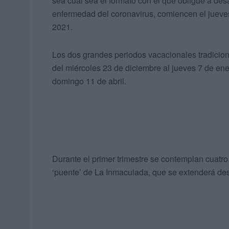
sea cual sea el formato con el que obligue a des
enfermedad del coronavirus, comiencen el jueves
2021.
Los dos grandes periodos vacacionales tradicion
del miércoles 23 de diciembre al jueves 7 de en
domingo 11 de abril.
Durante el primer trimestre se contemplan cuatro 
‘puente’ de La Inmaculada, que se extenderá des