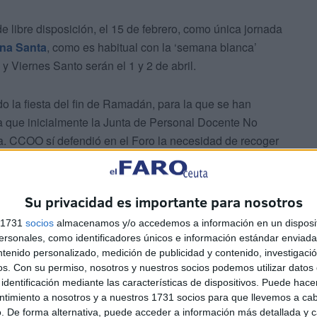
e libre disposición, el 15 de febrero, como única jornada
na Santa
, como es habitual con la ‘semana blanca’
y Viernes Santo serán el 1 y 2 de abril.
do la fiesta del fin de Ramadán, para la que se han
 a que inicialmente la Junta de Personal Docente No
ta. CCOO sí defendió en el Foro la necesidad de recoger
ue se han sumado entre otros agentes la Ciudad Autónoma
arlos Rontomé).
Su privacidad es importante para nosotros
s 1731
socios
almacenamos y/o accedemos a información en un disposit
sonales, como identificadores únicos e información estándar enviada 
ntenido personalizado, medición de publicidad y contenido, investigaci
os.
Con su permiso, nosotros y nuestros socios podemos utilizar datos 
identificación mediante las características de dispositivos. Puede hacer
ases dos días por Eid Al Fitr en lugar de que fuesen no
ntimiento a nosotros y a nuestros 1731 socios para que llevemos a ca
constaba en el planteamiento original del órgano sindical
. De forma alternativa, puede acceder a información más detallada y 