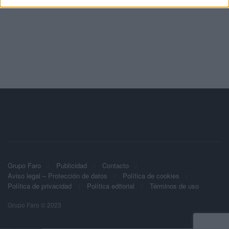
Grupo Faro
Publicidad
Contacto
Aviso legal – Protección de datos
Política de cookies
Política de privacidad
Política editorial
Términos de uso
Grupo Faro © 2023