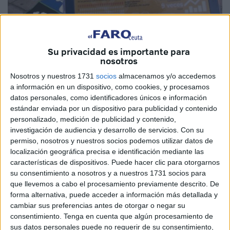
Imagen de archivo
Su privacidad es importante para
nosotros
Nosotros y nuestros 1731
socios
almacenamos y/o accedemos
a información en un dispositivo, como cookies, y procesamos
Hablamos de suicidios, hablamos de protocolos, pero
datos personales, como identificadores únicos e información
sobre todo hablamos de situaciones extremas. Los días
estándar enviada por un dispositivo para publicidad y contenido
que se marcan en rojo en el calendario sirven para eso,
personalizado, medición de publicidad y contenido,
para dar protagonismo a determinados asuntos y para que
investigación de audiencia y desarrollo de servicios.
Con su
permiso, nosotros y nuestros socios podemos utilizar datos de
se lean manifiestos o se organicen actividades.
localización geográfica precisa e identificación mediante las
características de dispositivos. Puede hacer clic para otorgarnos
El foco de los medios de comunicación se centra en esto.
su consentimiento a nosotros y a nuestros 1731 socios para
El problema es lo que pueda ocurrir después. Los días ‘x’
que llevemos a cabo el procesamiento previamente descrito. De
no me gustan. Sobre todo, porque acostumbran a acoger
forma alternativa, puede acceder a información más detallada y
situaciones teñidas de demasiado hipocresía.
cambiar sus preferencias antes de otorgar o negar su
consentimiento.
Tenga en cuenta que algún procesamiento de
Se leen manifiestos y se difunden compromisos para
sus datos personales puede no requerir de su consentimiento,