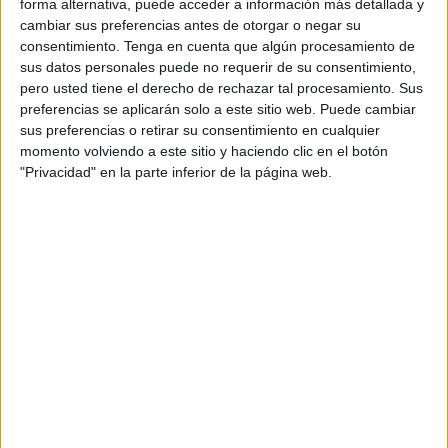
forma alternativa, puede acceder a información más detallada y
acogida para dos pero los otros 5 no se pueden quedar en
cambiar sus preferencias antes de otorgar o negar su
la calle”, ha indicado a la Asociación este domingo a la
consentimiento.
Tenga en cuenta que algún procesamiento de
sus datos personales puede no requerir de su consentimiento,
espera de poder encontrar a personas que puedan
pero usted tiene el derecho de rechazar tal procesamiento. Sus
echarles una mano para proteger a estos pequeños que
preferencias se aplicarán solo a este sitio web. Puede cambiar
fueron dejados a su suerte.
sus preferencias o retirar su consentimiento en cualquier
momento volviendo a este sitio y haciendo clic en el botón
Con apenas mes y medio, estos gatos fueron
"Privacidad" en la parte inferior de la página web.
abandonados en una zona desprotegida, corriendo el
riesgo de que les sucediera algo. Afortunadamente una
voluntaria los encontró y ahora la Protectora busca la
manera de ayudarlos.
La Asociación
no dispone de espacio específico para
resguardarlos pero ha encontrado acogida para dos de
ellos. El llamamiento ahora es para que los otros cinco
corran con la misma suerte y puedan estar en un hogar
temporal mientras encuentren familias que los quieran
adoptar.