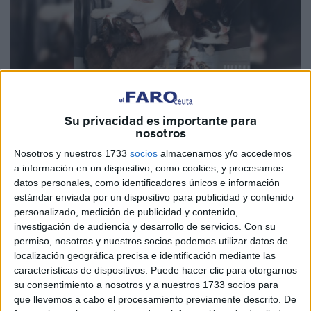
Su privacidad es importante para
nosotros
Imagen cedida
Nosotros y nuestros 1733
socios
almacenamos y/o accedemos
a información en un dispositivo, como cookies, y procesamos
datos personales, como identificadores únicos e información
estándar enviada por un dispositivo para publicidad y contenido
En la
Protectora de Animales y Plantas de Ceuta
no hay
personalizado, medición de publicidad y contenido,
espacio
para gatos
, pero ante el abandono de otra
investigación de audiencia y desarrollo de servicios.
Con su
camada en Ceuta intentan hacer lo posible para que
estas
permiso, nosotros y nuestros socios podemos utilizar datos de
localización geográfica precisa e identificación mediante las
crías
encuentren un hogar de acogida lo más pronto
características de dispositivos. Puede hacer clic para otorgarnos
posible.
su consentimiento a nosotros y a nuestros 1733 socios para
que llevemos a cabo el procesamiento previamente descrito. De
“Han abandonado a estos siete pequeños, tenemos