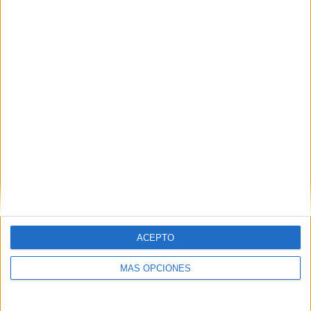
y la gente sí que se vuelca. Estamos muy agradecidos con
eso.
También nos donan productos de limpieza, pienso para
todos los perros de cualquier marca porque aceptamos
todas, sino pienso más especial para animales con
necesidades especiales por sus problemas. En vez de
donarnos 80 euros, prefieren comprarnos directamente el
pienso.
ACEPTO
MÁS OPCIONES