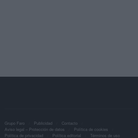
Grupo Faro
Publicidad
Contacto
Aviso legal – Protección de datos
Política de cookies
Política de privacidad
Política editorial
Términos de uso