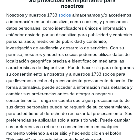
Su privacidad es importante para
recaudación de dinero para lograr solventar los numerosos
nosotros
problemas de los animales que albergan en la Protectora.
Nosotros y nuestros 1733
socios
almacenamos y/o accedemos
Ahora mismo tienen activas varias donaciones y, como
a información en un dispositivo, como cookies, y procesamos
novedad, desde hace cuatro meses disponen de un portal
datos personales, como identificadores únicos e información
microdonaciones llamado Teaming.
estándar enviada por un dispositivo para publicidad y contenido
personalizado, medición de publicidad y contenido,
–¿Para qué va destinado el dinero recaudado en
investigación de audiencia y desarrollo de servicios.
Con su
permiso, nosotros y nuestros socios podemos utilizar datos de
Teaming, el portal de microdonaciones mensuales?
localización geográfica precisa e identificación mediante las
características de dispositivos. Puede hacer clic para otorgarnos
–Es una página donde se recauda dinero para varias
su consentimiento a nosotros y a nuestros 1733 socios para
causas y, en nuestro caso, ahora mismo, lo estamos
que llevemos a cabo el procesamiento previamente descrito. De
haciendo para los animales de la Protectora porque
forma alternativa, puede acceder a información más detallada y
tenemos muchos con intolerancias alimenticias, con
cambiar sus preferencias antes de otorgar o negar su
consentimiento.
Tenga en cuenta que algún procesamiento de
leishmania, problemas de cadera, displasia y diferentes
sus datos personales puede no requerir de su consentimiento,
enfermedades. Entonces, el coste de la medicación y la
pero usted tiene el derecho de rechazar tal procesamiento. Sus
alimentación de estos animales que tiene que ser especial
preferencias se aplicarán solo a este sitio web. Puede cambiar
es muy alto y, por desgracia, no podemos abarcar todo lo
sus preferencias o retirar su consentimiento en cualquier
que se nos presenta.
momento volviendo a este sitio y haciendo clic en el botón
"Privacidad" en la parte inferior de la página web.