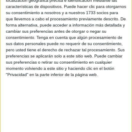
localización geográfica precisa e identificación mediante las
movilidad
Erasmus+
durante el curso 2024-2025.
características de dispositivos. Puede hacer clic para otorgarnos
su consentimiento a nosotros y a nuestros 1733 socios para
En total, se han destinado un total de 5.000 euros a esta
que llevemos a cabo el procesamiento previamente descrito. De
forma alternativa, puede acceder a información más detallada y
convocatoria, con cargo a la partida de Ayudas Erasmus +
cambiar sus preferencias antes de otorgar o negar su
de la Ciudad.
consentimiento.
Tenga en cuenta que algún procesamiento de
sus datos personales puede no requerir de su consentimiento,
Consulta aquí el listado de
pero usted tiene el derecho de rechazar tal procesamiento. Sus
preferencias se aplicarán solo a este sitio web. Puede cambiar
beneficiarios que recoge el BOCCE
sus preferencias o retirar su consentimiento en cualquier
de este martes
momento volviendo a este sitio y haciendo clic en el botón
"Privacidad" en la parte inferior de la página web.
Los beneficiarios
han resultado diez estudiantes ceutíes,
que recibirán 500 euros cada uno: Iman Abdeselam
Barhoun, Nisrin Ahabrach Mohamed, Javier Barragán
González, Muhamad Bujiar Buchta, Aiman El Fassi El
Khouil Et-Touyjir, Yarell Jesús Martón Bermúdez,
Badreddin Mohamed Mohamed, Ibtisam Simlali Kaddur,
Abderrahman Souri Liazid y Andrés Villaverde Torroba.