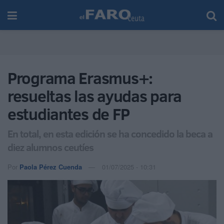
Programa Erasmus+:
resueltas las ayudas para
estudiantes de FP
En total, en esta edición se ha concedido la beca a
diez alumnos ceutíes
Por
Paola Pérez Cuenda
01/07/2025 - 10:31