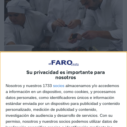
Imagen de archivo
Su privacidad es importante para
nosotros
Nosotros y nuestros 1733
socios
almacenamos y/o accedemos
La consejera de Educación, Cultura y Juventud del
a información en un dispositivo, como cookies, y procesamos
Gobierno
de Ceuta, Pilar Orozco, ha publicado este
datos personales, como identificadores únicos e información
martes en el
BOCCE
la resolución de la convocatoria de
estándar enviada por un dispositivo para publicidad y contenido
personalizado, medición de publicidad y contenido,
ayudas complementarias
para los
estudiantes de
investigación de audiencia y desarrollo de servicios.
Con su
Formación Profesional
de Grado Superior o técnicos
permiso, nosotros y nuestros socios podemos utilizar datos de
superiores recién titulados participantes en proyectos de