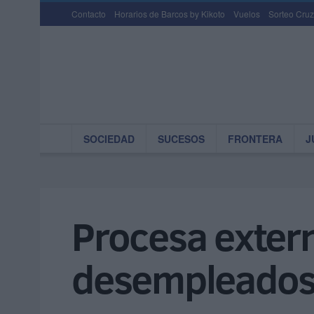
Contacto
Horarios de Barcos by Kikoto
Vuelos
Sorteo Cruz
SOCIEDAD
SUCESOS
FRONTERA
J
Procesa extern
desempleado