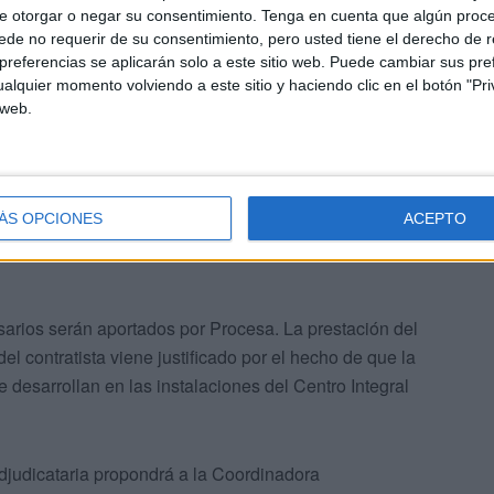
e otorgar o negar su consentimiento.
Tenga en cuenta que algún proc
de no requerir de su consentimiento, pero usted tiene el derecho de r
referencias se aplicarán solo a este sitio web. Puede cambiar sus pref
les, adecuadamente titulados, para cubrir los perfiles
alquier momento volviendo a este sitio y haciendo clic en el botón "Pri
 los de dos Diplomaturas o Grados en Educación Social y
 web.
sonas candidatas deberán poseer experiencia docente
riesgo de exclusión social.
ÁS OPCIONES
ACEPTO
sarios serán aportados por Procesa. La prestación del
el contratista viene justificado por el hecho de que la
 desarrollan en las instalaciones del Centro Integral
 adjudicataria propondrá a la Coordinadora