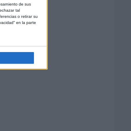
esamiento de sus
echazar tal
erencias o retirar su
vacidad" en la parte