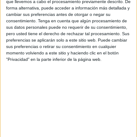
que llevemos a cabo el procesamiento previamente descrito. De
Telefónica Soluciones de Informática y Comunicaciones
forma alternativa, puede acceder a información más detallada y
de España gestionará la parte electrónica y tendrá un
cambiar sus preferencias antes de otorgar o negar su
coste para el
Ejecutivo local
de 27.201 euros.
consentimiento.
Tenga en cuenta que algún procesamiento de
sus datos personales puede no requerir de su consentimiento,
Procesa pretende con esta licitación continuar la labor ya
pero usted tiene el derecho de rechazar tal procesamiento. Sus
iniciada, de forma que dicho ecosistema siga aumentando
preferencias se aplicarán solo a este sitio web. Puede cambiar
sus preferencias o retirar su consentimiento en cualquier
la empleabilidad de los ciudadanos y el
desarrollo
momento volviendo a este sitio y haciendo clic en el botón
económico
en la Ciudad Autónoma a través del centro de
"Privacidad" en la parte inferior de la página web.
formación en
competencias digitales
y del entorno para
que las empresas de base innovadora puedan nacer,
crecer y desarrollarse en las mejores condiciones.
Además se trabaja para la creación de nuevos espacios
alrededor de dos entornos dentro del espacio de las
Murallas Reales
denominado ‘El Ángulo’, diferenciados
entre sí, pero que se corresponden con el objetivo de crear
en Ceuta un ecosistema de
emprendimiento
y
aprendizaje.