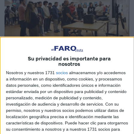
Su privacidad es importante para
nosotros
Imagen de archivo
Nosotros y nuestros 1731
socios
almacenamos y/o accedemos
a información en un dispositivo, como cookies, y procesamos
datos personales, como identificadores únicos e información
estándar enviada por un dispositivo para publicidad y contenido
Procesa
ha prorrogado el contrato del servicio integral de
personalizado, medición de publicidad y contenido,
diseño, puesta en marcha, dinamización y
explotación de
investigación de audiencia y desarrollo de servicios.
Con su
un espacio
de desarrollo de iniciativas emprendedoras y
permiso, nosotros y nuestros socios podemos utilizar datos de
formativas en Ceuta que llevan desarrollando desde hace
localización geográfica precisa e identificación mediante las
características de dispositivos. Puede hacer clic para otorgarnos
tiempo en ‘El Ángulo’.
su consentimiento a nosotros y a nuestros 1731 socios para