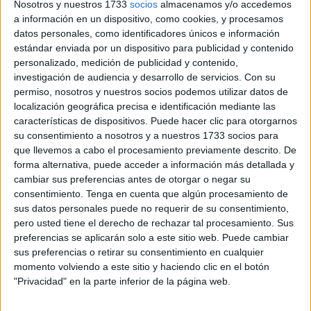
miércoles.
Nosotros y nuestros 1733
socios
almacenamos y/o accedemos
a información en un dispositivo, como cookies, y procesamos
El hecho encendió las alarmas de pacientes ya que, este
datos personales, como identificadores únicos e información
estándar enviada por un dispositivo para publicidad y contenido
anuncio, podría significar la falta de algún facultativo por
personalizado, medición de publicidad y contenido,
baja y un puesto sin cubrir.
investigación de audiencia y desarrollo de servicios.
Con su
permiso, nosotros y nuestros socios podemos utilizar datos de
Las motivaciones no se deben a la ausencia de un
localización geográfica precisa e identificación mediante las
profesional por una baja o por jubilación ni por un cierre de
características de dispositivos. Puede hacer clic para otorgarnos
agenda, según las explicaciones de Juan Carlos Mata,
su consentimiento a nosotros y a nuestros 1733 socios para
que llevemos a cabo el procesamiento previamente descrito. De
director médico de atención primaria.
forma alternativa, puede acceder a información más detallada y
cambiar sus preferencias antes de otorgar o negar su
Bloqueo
consentimiento.
Tenga en cuenta que algún procesamiento de
sus datos personales puede no requerir de su consentimiento,
Es más bien fruto de un “bloqueo” del calendario de dos
pero usted tiene el derecho de rechazar tal procesamiento. Sus
preferencias se aplicarán solo a este sitio web. Puede cambiar
sanitarios de familia y un pediatra. La app, al recibir esta
sus preferencias o retirar su consentimiento en cualquier
orden, no da paso al traslado del servicio a otro
momento volviendo a este sitio y haciendo clic en el botón
compañero o a un sustituto, que es el procedimiento
"Privacidad" en la parte inferior de la página web.
habitual en estos casos, tal y como detalla.