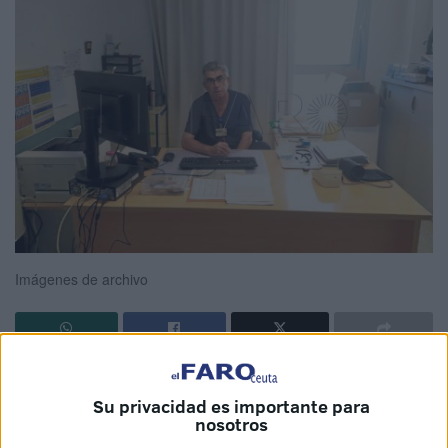
Imágenes de archivo
“
No existen citas disponibles
”. Es la frase que se leía en
un llamativo rojo en la
aplicación
de sanidad al solicitar
Su privacidad es importante para
nosotros
una consulta en el
centro de salud Otero
de Ceuta este